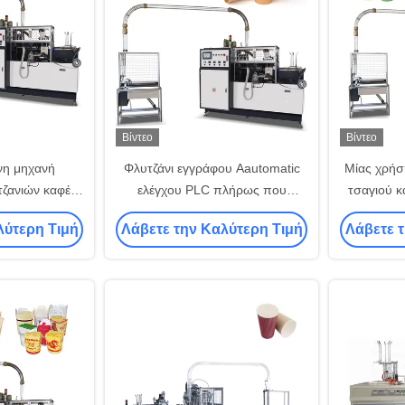
Βίντεο
Βίντεο
νη μηχανή
Φλυτζάνι εγγράφου Aautomatic
Μίας χρήσ
τζανιών καφέ
ελέγχου PLC πλήρως που
τσαγιού κ
ν έλεγχο PLC
κατασκευάζει τις μηχανές με
κατασκευ
λύτερη Τιμή
Λάβετε την Καλύτερη Τιμή
Λάβετε 
υπερηχητικό
εξουσ