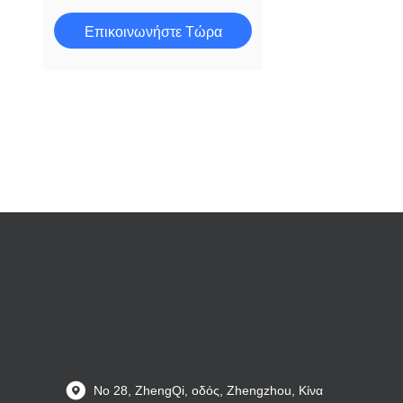
Επικοινωνήστε Τώρα
Νο 28, ZhengQi, οδός, Zhengzhou, Κίνα