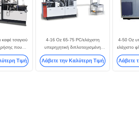
 καφέ τσαγιού
4-16 Oz 65-75 PC/ελάχιστη
4-50 Oz υ
 χρήσης που
υπερηχητική διπλοτειχισμένη
ελάχιστο φ
 μηχανή 160-
ταχύτητα μηχανών φλυτζανιών
που καθιστ
λύτερη Τιμή
Λάβετε την Καλύτερη Τιμή
Λάβετε 
sm
εγγράφου μέση
δι