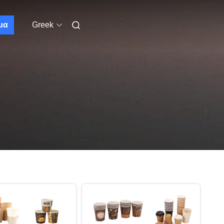
μα
Greek