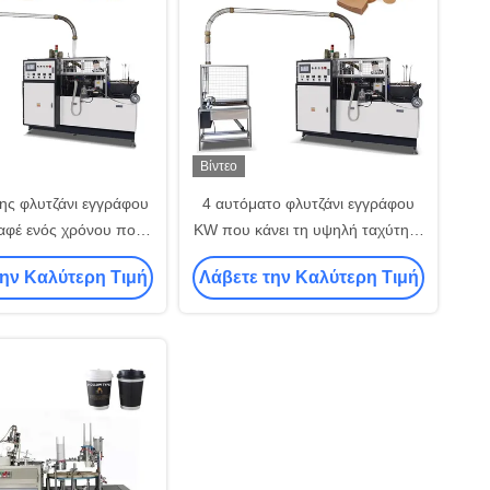
Βίντεο
ης φλυτζάνι εγγράφου
4 αυτόματο φλυτζάνι εγγράφου
αφέ ενός χρόνου που
KW που κάνει τη υψηλή ταχύτητα
άζει τις μηχανές την
μηχανών έναν χρόνο
την Καλύτερη Τιμή
Λάβετε την Καλύτερη Τιμή
ιοδότηση 2 ετών