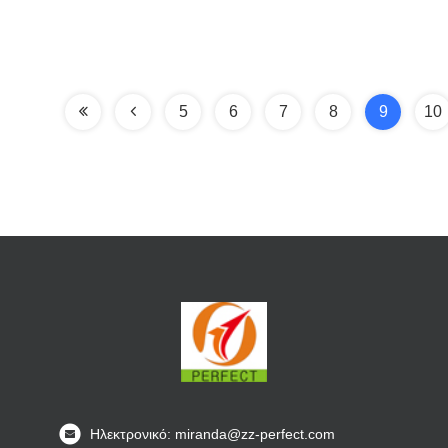
5
6
7
8
9
10
Ηλεκτρονικό: miranda@zz-perfect.com