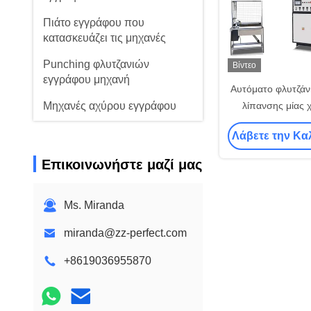
Πιάτο εγγράφου που
κατασκευάζει τις μηχανές
Punching φλυτζανιών
Βίντεο
εγγράφου μηχανή
Αυτόματο φλυτζάνι
Μηχανές αχύρου εγγράφου
λίπανσης μίας
κατασκευάζει τη
Έγγραφο που σκίζει τις
Λάβετε την Κα
350g
μηχανές
Επικοινωνήστε μαζί μας
Μηχανή καπακιών
φλυτζανιών
Ms. Miranda
Πρώτη ύλη φλυτζανιών
εγγράφου
miranda@zz-perfect.com
+8619036955870