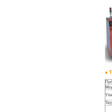
♦ 
Πρ
Μεγ
Υλι
Ταχ