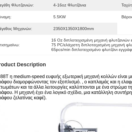
εγέθη Φλυτζανιών:
4-16oz Φλυτζάνια
Ταχύτ
ύναμη:
5.5KW
Βάρο
έγεθος Μηχανών:
2350X1350X1800mm
16 Oz διπλοτειχισμένη μηχανή φλυτζανιών
πισημαίνω:
75 PC/ελάχιστη διπλοτειχισμένη μηχανή φ
65pcs/min διπλοτειχισμένο φλυτζάνι εγγρά
roduct Description
588T η medium-speed ευφυής εξωτερική μηχανή κολλών είναι μια
ράφου διαμορφώνοντας τον εξοπλισμό. , ο καπλαμάς και η ελα
ττωμάτων και τα άλλα λειτουργίες καλύπτονται με ένα στρώμα 
ράφου. Η μηχανή έχει ένα λογικό σχέδιο, μια κατάλληλη συντήρησ
ράφου ζελατίνας καφέ).