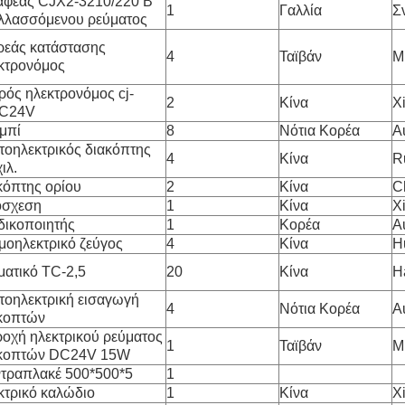
φέας CJX2-3210/220 Β
1
Γαλλία
Σ
λλασσόμενου ρεύματος
ρεάς κατάστασης
4
Ταϊβάν
M
κτρονόμος
ρός ηλεκτρονόμος cj-
2
Κίνα
X
DC24V
μπί
8
Νότια Κορέα
A
οηλεκτρικός διακόπτης
4
Κίνα
R
ιλ.
κόπτης ορίου
2
Κίνα
C
όσχεση
1
Κίνα
X
ικοποιητής
1
Κορέα
A
μοηλεκτρικό ζεύγος
4
Κίνα
H
ματικό TC-2,5
20
Κίνα
H
οηλεκτρική εισαγωγή
4
Νότια Κορέα
A
κοπτών
οχή ηλεκτρικού ρεύματος
1
Ταϊβάν
M
κοπτών DC24V 15W
τραπλακέ 500*500*5
1
κτρικό καλώδιο
1
Κίνα
X