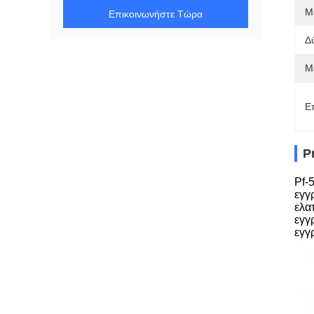
Μ
Επικοινωνήστε Τώρα
Δ
Μ
Ε
P
Pf-
εγγ
ελα
εγγ
εγγ