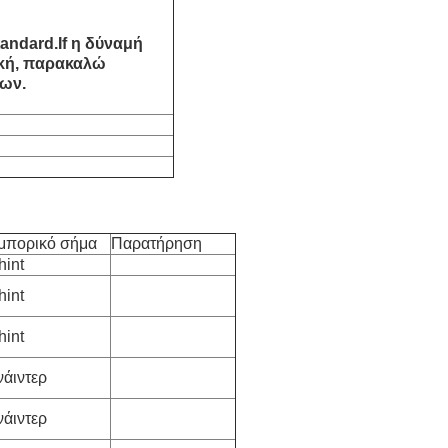
andard.If η δύναμή
ική, παρακαλώ
ων.
μπορικό σήμα
Παρατήρηση
hint
hint
hint
νάιντερ
νάιντερ