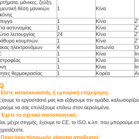
ρτήματα, μάνικες, ζεύξη.
μευτική θέση μανικιών
1
Κίνα
ικόνης
πιγγα
1
Κίνα
Z
τα αστυνομίας
1
Κίνα
Z
ώτιο λειτουργίας
24
Κίνα
Z
άθυρο κουμπιών
1
Κίνα
Z
ακας ηλεκτρονόμων
4
Ιαπωνία
O
C
1
Κίνα
I
στροφέας
1
Κίνα
I
όνη
1
Κίνα
I
τητες θερμοκρασίας
1
Κορέα
A
Q
 Είστε κατασκευαστής ή εμπορική επιχείρηση;
Έχουμε το εργοστάσιό μας και εξάγουμε την ομάδα, καλωσορίζου
ρούμε να σας επιλέξουμε επάνω στον αερολιμένα.
 Έχετε το σχετικό πιστοποιητικό;
Ναι, μέχρι στιγμής, έχουμε το CE, το ISO, κ.λπ. που μπορούμε ε
 χρειάζεστε.
 Ποιοι όροι πληρωμής γίνονται αποδεκτοί;