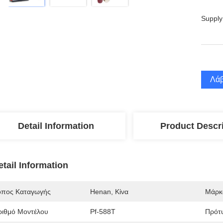
Supply
Λάβ
Detail Information
Product Descr
etail Information
όπος Καταγωγής
Henan, Κίνα
Μάρκ
ριθμό Μοντέλου
Pf-588T
Πρότ