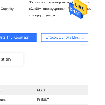
35 σύνολα ανά αυτόματο διπλοτειχισμένο
 Capacity:
φλυτζάνι καφέ εγγράφου μήνα που κάνουν
την τιμή μηχανών
ετε Την Καλύτερη Τιμή
Επικοινωνήστε Μαζί Μας
iption
α
FECT
υπο:
Pf-588T