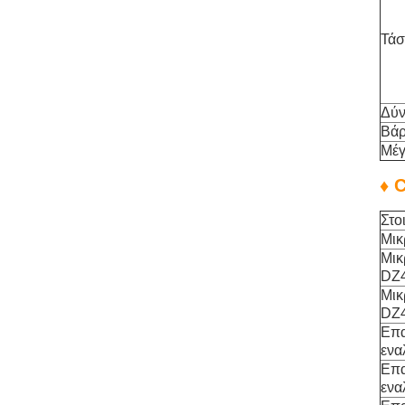
Τάσ
Δύ
Βάρ
Μέγ
♦ 
Στο
Μικ
Μικ
DZ4
Μικ
DZ4
Επα
ενα
Επα
ενα