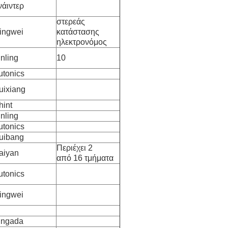
νάιντερ
στερεάς
ingwei
κατάστασης
ηλεκτρονόμος
inling
10
utonics
uixiang
hint
inling
utonics
uibang
Περιέχει 2
aiyan
από 16 τμήματα
utonics
ingwei
ingada