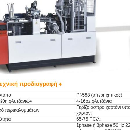
Τεχνική προδιαγραφή ♦
ότυπο
Pf-588 (υπερηχητικός)
έθη φλυτζανιών
4-16oz φλυτζάνια
Γκρίζο άσπρο χαρτόνι υπ
κό περικαλυμμάτων
χαρτόνι
ύτητα
65-75 PC/λ.
1phase ή 3phase 50Hz 22