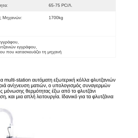
ητα:
65-75 PC/λ.
ς Μηχανών:
1700kg
 εγγράφου
, 
λυτζανιών εγγράφου
, 
φου που κατασκευάζει τη μηχανή
 multi-station αυτόματη εξωτερική κόλλα φλυτζανιών
φριά ανίχνευση ματιών, ο υπολογισμός συναγερμών
της μόνωσης θερμότητας έξω από το φλυτζάνι
η, και μια απλή λειτουργία. Ιδανικό για τα φλυτζάνια