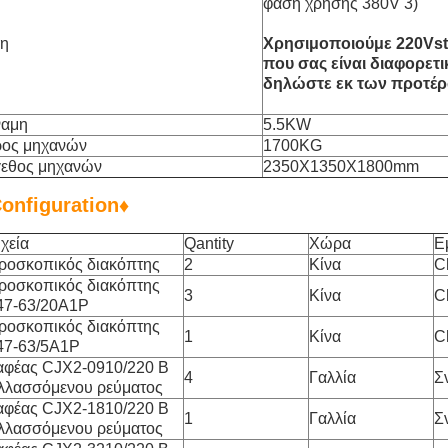
φάση χρήσης 380V 3)
η
Χρησιμοποιούμε 220Vst
που σας είναι διαφορετ
δηλώστε εκ των προτέρ
ναμη
5.5KW
ος μηχανών
1700KG
εθος μηχανών
2350X1350X1800mm
Configuration♦
ιχεία
Qantity
Χώρα
Ε
ροσκοπικός διακόπτης
2
Κίνα
C
ροσκοπικός διακόπτης
3
Κίνα
C
7-63/20A1P
ροσκοπικός διακόπτης
1
Κίνα
C
7-63/5A1P
φέας CJX2-0910/220 Β
4
Γαλλία
Σ
λλασσόμενου ρεύματος
φέας CJX2-1810/220 Β
1
Γαλλία
Σ
λλασσόμενου ρεύματος