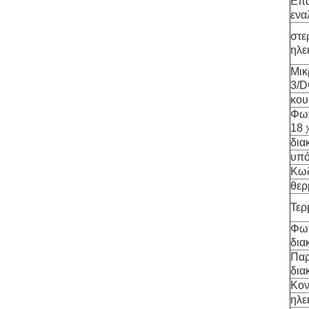
Επα
ενα
στε
ηλε
Μικ
3/
κου
Φωτ
18 χ
δια
υπ
Κωδ
θερ
Τερ
Φωτ
δια
Παρ
δια
Κον
ηλε