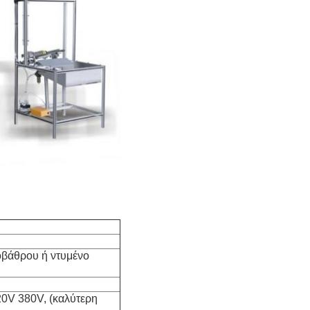
οβάθρου ή ντυμένο
0V 380V, (καλύτερη