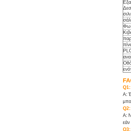
Εξα
Δεσ
σιλ
σάλ
Φω'
Κιβ
παρ
πίν
PL
ανα
Οθ
ενό
FA
Q1:
Α: 
μπο
Q2:
Α: 
εάν
Q3: