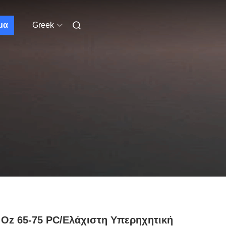
μα
Greek
 Oz 65-75 PC/ελάχιστη Υπερηχητική