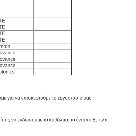
TE
TE
TE
TE
mron
novance
novance
novance
utonics
με για να επισκεφτούμε το εργοστάσιό μας,
πίσης να εκδώσουμε το κοβάλτιο, το έντυπο Ε, κ.λπ.