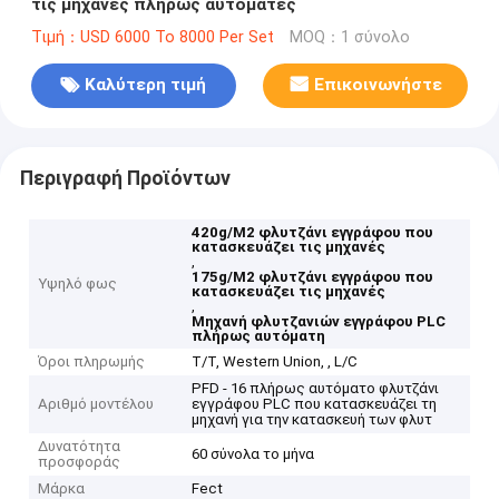
τις μηχανές πλήρως αυτόματες
Τιμή：USD 6000 To 8000 Per Set
MOQ：1 σύνολο
Καλύτερη τιμή
Επικοινωνήστε
Περιγραφή Προϊόντων
420g/M2 φλυτζάνι εγγράφου που
κατασκευάζει τις μηχανές
,
175g/M2 φλυτζάνι εγγράφου που
Υψηλό φως
κατασκευάζει τις μηχανές
,
Μηχανή φλυτζανιών εγγράφου PLC
πλήρως αυτόματη
Όροι πληρωμής
T/T, Western Union, , L/C
PFD - 16 πλήρως αυτόματο φλυτζάνι
Αριθμό μοντέλου
εγγράφου PLC που κατασκευάζει τη
μηχανή για την κατασκευή των φλυτ
Δυνατότητα
60 σύνολα το μήνα
προσφοράς
Μάρκα
Fect