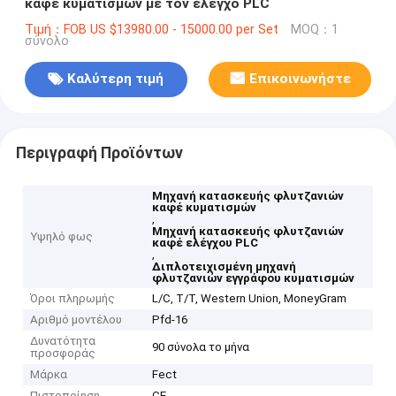
καφέ κυματισμών με τον έλεγχο PLC
Τιμή：FOB US $13980.00 - 15000.00 per Set
MOQ：1
σύνολο
Καλύτερη τιμή
Επικοινωνήστε
Περιγραφή Προϊόντων
Μηχανή κατασκευής φλυτζανιών
καφέ κυματισμών
,
Μηχανή κατασκευής φλυτζανιών
Υψηλό φως
καφέ ελέγχου PLC
,
Διπλοτειχισμένη μηχανή
φλυτζανιών εγγράφου κυματισμών
Όροι πληρωμής
L/C, T/T, Western Union, MoneyGram
Αριθμό μοντέλου
Pfd-16
Δυνατότητα
90 σύνολα το μήνα
προσφοράς
Μάρκα
Fect
Πιστοποίηση
CE