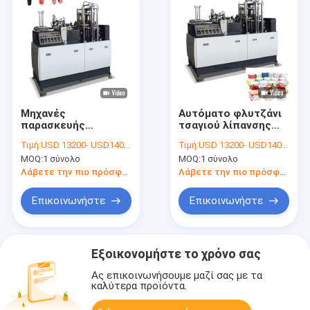
Μηχανές
Αυτόματο φλυτζάνι
παρασκευής
τσαγιού λίπανσης
φλυτζανιών από
που κατασκευάζει
Τιμή:
USD 13200- USD14000 / set
Τιμή:
USD 13200- USD14000 / set
χαρτί με επίστρωση
τη μηχανή 4kw το
MOQ:
1 σύνολο
MOQ:
1 σύνολο
Pe 85 τεμ
αυτόματο έγγραφο
να κοιλάνει τη
Λάβετε την πιο πρόσφατη τιμή
Λάβετε την πιο πρόσφατη τιμή
μηχανή κατασκευής
Επικοινωνήστε
Επικοινωνήστε
Εξοικονομήστε το χρόνο σας
Ας επικοινωνήσουμε μαζί σας με τα
καλύτερα προϊόντα.