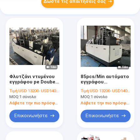
Δώστε τις απαιτήσεις σας
Φλυτζάνι ντυμένου
85pcs/Min αυτόματο
εγγράφου pe Doubel
εγγράφου
που κατασκευάζει
φλυτζανιών ντυμένο
Τιμή:
USD 13200- USD14000 / set
Τιμή:
USD 13200- USD14000 / set
το έγγραφο τσαγιού
έγγραφο pe μηχανών
MOQ:
1 σύνολο
MOQ:
1 σύνολο
καφέ μηχανών την
ενιαίο διπλό που
υαλουργική μηχανή
κατασκευάζει τη
Λάβετε την πιο πρόσφατη τιμή
Λάβετε την πιο πρόσφατη τιμή
μηχανή
Επικοινωνήστε
Επικοινωνήστε