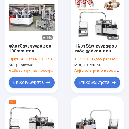
φλυτζάνι εγγράφου
Φλυτζάνι εγγράφου
100mm που
ενός χρόνου που
κατασκευάζει τις
κατασκευάζει τις
Τιμή:
USD 13200- USD14000 / set
Τιμή:
USD 12,999 per set FOB Ningbo (negotiable)
μηχανές τα ελεύθερα
μηχανές τον
MOQ:
1 σύνολο
MOQ:
1 ΣΥΝΟΛΟ
ανταλλακτικά μίας
υπερηχητικό καφέ
χρήσης έγγραφο να
μίας χρήσης μηχανή
Λάβετε την πιο πρόσφατη τιμή
Λάβετε την πιο πρόσφατη τιμή
κοιλάνουν τη
γυαλιού εγγράφου
διαμόρφωση της
Επικοινωνήστε
Επικοινωνήστε
μηχανής
Σπίτι
Προϊόντα
Περίπου εμείς