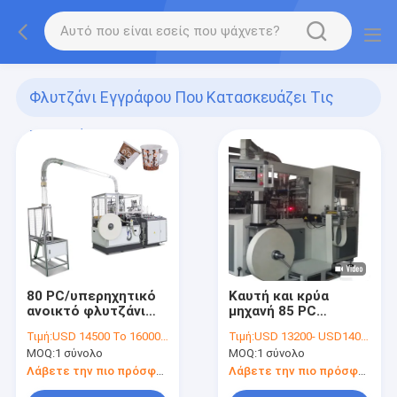
Φλυτζάνι Εγγράφου Που Κατασκευάζει Τις
Μηχανές
(135)
80 PC/υπερηχητικό
Καυτή και κρύα
ανοικτό φλυτζάνι
μηχανή 85 PC
εγγράφου
φλυτζανιών
Τιμή:
USD 14500 To 16000 Per Set
Τιμή:
USD 13200- USD14000 / set
εκκέντρων Mins με
διάθεσης ποτών/
MOQ:
1 σύνολο
MOQ:
1 σύνολο
τη λαβή που
ελάχιστο φλυτζάνι
κατασκευάζει τη
τσαγιού εγγράφου
Λάβετε την πιο πρόσφατη τιμή
Λάβετε την πιο πρόσφατη τιμή
μηχανή
που κατασκευάζει