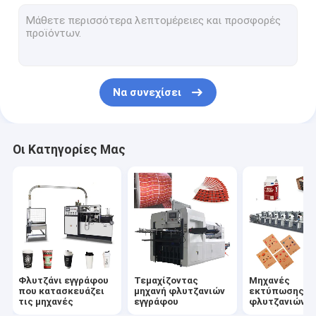
κύπελλο εγγράφου που κατασκευάζει τη μηχανή
Μηχανή κατασκευής τσαντών εγγράφου
Μηχανή επιστρώματος PE εγγράφου
Να συνεχίσει
Πιάτο εγγράφου που κατασκευάζει τις μηχανές
Punching φλυτζανιών εγγράφου μηχανή
Οι Κατηγορίες Μας
Μηχανές αχύρου εγγράφου
Έγγραφο που σκίζει τις μηχανές
Μηχανή καπακιών φλυτζανιών
Πρώτη ύλη φλυτζανιών εγγράφου
Φλυτζάνι εγγράφου
Τεμαχίζοντας
Μηχανές
που κατασκευάζει
μηχανή φλυτζανιών
εκτύπωσης
τις μηχανές
εγγράφου
φλυτζανιών
εγγράφου