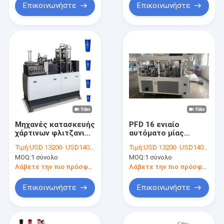
τη μηχανή
Επικοινωνήστε
Επικοινωνήστε
Μηχανές κατασκευής
PFD 16 ενιαίο
χάρτινων φλιτζανιών
αυτόματο μίας
14oz 16Oz Μηχανή
χρήσης φλυτζάνι
Τιμή:
USD 13200- USD14000 / set
Τιμή:
USD 13200- USD14000 / set
διαμόρφωσης
μηχανών φλυτζανιών
MOQ:
1 σύνολο
MOQ:
1 σύνολο
χάρτινων κυπέλλων
τσαγιού ντυμένου
χαρτοκιβωτίων
εγγράφου pe που
Λάβετε την πιο πρόσφατη τιμή
Λάβετε την πιο πρόσφατη τιμή
υψηλής ταχύτητας
κατασκευάζει τη
μηχανή
Επικοινωνήστε
Επικοινωνήστε