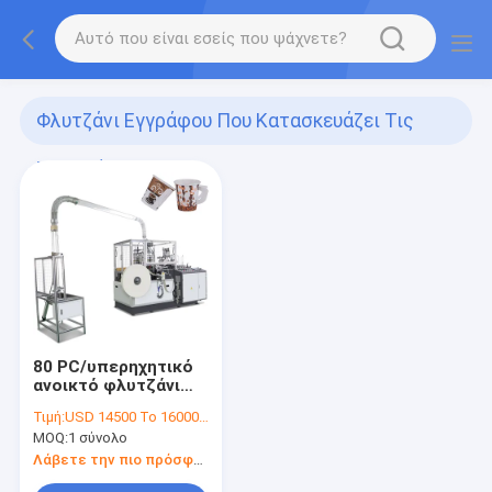
Φλυτζάνι Εγγράφου Που Κατασκευάζει Τις
Μηχανές
(133)
80 PC/υπερηχητικό
ανοικτό φλυτζάνι
εγγράφου
Τιμή:
USD 14500 To 16000 Per Set
εκκέντρων Mins με
MOQ:
1 σύνολο
τη λαβή που
κατασκευάζει τη
Λάβετε την πιο πρόσφατη τιμή
μηχανή