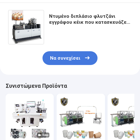
Ντυμένο διπλάσιο φλυτζάνι
εγγράφου κέικ που κατασκευάζει
τις μηχανές 150-350g/M2 ένα τη
μηχανή χρονικών φλυτζανιών
Να συνεχίσει
Συνιστώμενα Προϊόντα