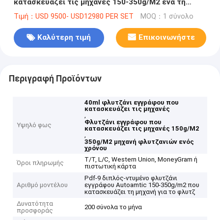
κατασκευάζει τις μηχανές 150-350g/M2 ένα τη
μηχανή χρονικών φλυτζανιών
Τιμή：USD 9500- USD12980 PER SET
MOQ：1 σύνολο
Καλύτερη τιμή
Επικοινωνήστε
Περιγραφή Προϊόντων
40ml φλυτζάνι εγγράφου που
κατασκευάζει τις μηχανές
,
Φλυτζάνι εγγράφου που
Υψηλό φως
κατασκευάζει τις μηχανές 150g/M2
,
350g/M2 μηχανή φλυτζανιών ενός
χρόνου
T/T, L/C, Western Union, MoneyGram ή
Όροι πληρωμής
πιστωτική κάρτα
Pdf-9 διπλός-ντυμένο φλυτζάνι
Αριθμό μοντέλου
εγγράφου Autoamtic 150-350g/m2 που
κατασκευάζει τη μηχανή για το φλυτζ
Δυνατότητα
200 σύνολα το μήνα
προσφοράς