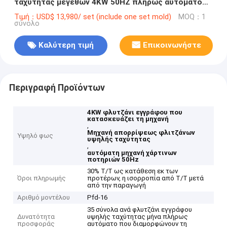
ταχύτητας μεγεθών 4KW 50HZ πλήρως αυτόματο
μίας χρήσης που κατασκευάζει τη μηχανή
Τιμή：USD$ 13,980/ set (include one set mold)
MOQ：1
σύνολο
Καλύτερη τιμή
Επικοινωνήστε
Περιγραφή Προϊόντων
4KW φλυτζάνι εγγράφου που
κατασκευάζει τη μηχανή
,
Μηχανή απορρίψεως φλιτζάνων
Υψηλό φως
υψηλής ταχύτητας
,
αυτόματη μηχανή χάρτινων
ποτηριών 50Hz
30% T/T ως κατάθεση εκ των
Όροι πληρωμής
προτέρων, η ισορροπία από T/T μετά
από την παραγωγή
Αριθμό μοντέλου
Pfd-16
35 σύνολα ανά φλυτζάνι εγγράφου
Δυνατότητα
υψηλής ταχύτητας μήνα πλήρως
προσφοράς
αυτόματο που διαμορφώνουν τη