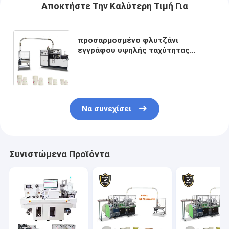
Αποκτήστε Την Καλύτερη Τιμή Για
προσαρμοσμένο φλυτζάνι
εγγράφου υψηλής ταχύτητας
μεγεθών 4KW 50HZ πλήρως
αυτόματο μίας χρήσης που
κατασκευάζει τη μηχανή
Να συνεχίσει
Συνιστώμενα Προϊόντα