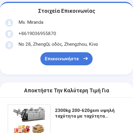
Στοιχεία Επικοινωνίας
Ms. Miranda
+8619036955870
Νο 28, ZhengQi, οδός, Zhengzhou, Κίνα
Επικοινωνήστε
Αποκτήστε Την Καλύτερη Τιμή Για
2300kg 200-620gsm υψηλή
ταχύτητα με ταχύτητα
180pcs/min και 0.5Mpa Air
Requirement