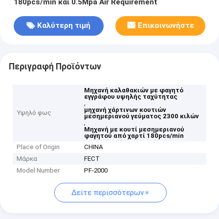
180pcs/min και 0.5Mpa Air Requirement
Καλύτερη τιμή
Επικοινωνήστε
Περιγραφή Προϊόντων
Μηχανή καλαθακιών με φαγητό
εγγράφου υψηλής ταχύτητας
,
μηχανή χάρτινων κουτιών
Υψηλό φως
μεσημεριανού γεύματος 2300 κιλών
,
Μηχανή με κουτί μεσημεριανού
φαγητού από χαρτί 180pcs/min
Place of Origin
CHINA
Μάρκα
FECT
Model Number
PF-2000
Δείτε περισσότερων