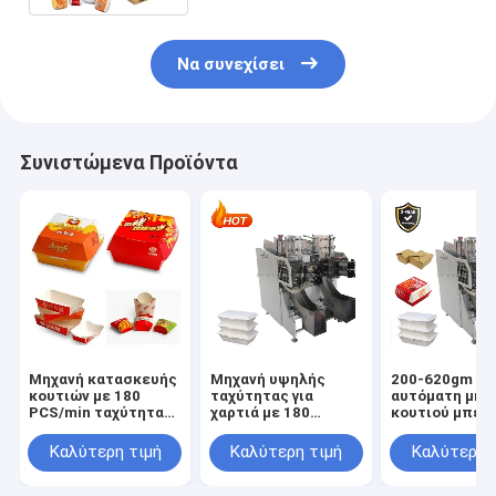
Να συνεχίσει
Συνιστώμενα Προϊόντα
Μηχανή κατασκευής
Μηχανή υψηλής
200-620gm Π
κουτιών με 180
ταχύτητας για
αυτόματη μηχ
PCS/min ταχύτητα
χαρτιά με 180
κουτιού μπέρ
και πηγή ισχύος 3KW
κομμάτια/λεπτο
με 0.5Mpa
ικανότητα για
Αεροδιαίρεση
Καλύτερη τιμή
Καλύτερη τιμή
Καλύτερη 
γρήγορη παραγωγή
2300kg Βάρος