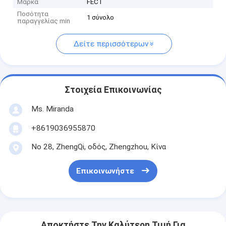
Μάρκα
FECT
Ποσότητα
1 σύνολο
παραγγελίας min
Δείτε περισσότερων
Στοιχεία Επικοινωνίας
Ms. Miranda
+8619036955870
Νο 28, ZhengQi, οδός, Zhengzhou, Κίνα
Επικοινωνήστε
Αποκτήστε Την Καλύτερη Τιμή Για