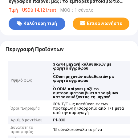
εγγράφου παίρνει μαζί το εμπορευματοκιβώτιο
τροφίμων κατασκευάζοντας τη μηχανή
Τιμή：USD$ 14,121/set
MOQ：1 σύνολο
Καλύτερη τιμή
Επικοινωνήστε
Περιγραφή Προϊόντων
3kw/H μηχανή καλαθακιών με
φαγητό εγγράφου
,
COem μηχανών καλαθακιών με
Υψηλό φως
φαγητό εγγράφου
,
Ο ODM παίρνει μαζί το
εμπορευματοκιβώτιο τροφίμων
κατασκευάζοντας τη μηχανή
30% T/T ως κατάθεση εκ των
Όροι πληρωμής
προτέρων, η ισορροπία από T/T μετά
από την παραγωγή
Αριθμό μοντέλου
Pf-800
Δυνατότητα
15 σύνολο/σύνολα το μήνα
προσφοράς