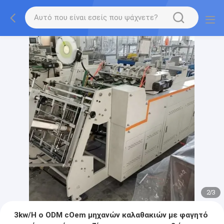
2
/
3
3kw/H ο ODM cOem μηχανών καλαθακιών με φαγητό