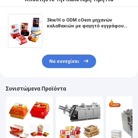
3kw/H ο ODM cOem μηχανών
καλαθακιών με φαγητό εγγράφου
παίρνει μαζί το
εμπορευματοκιβώτιο τροφίμων
κατασκευάζοντας τη μηχανή
Να συνεχίσει
Συνιστώμενα Προϊόντα