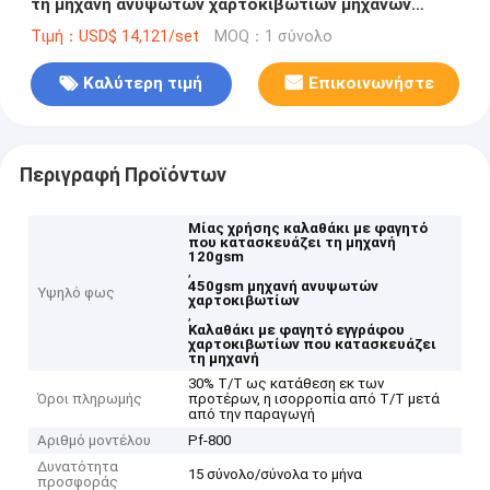
τη μηχανή ανυψωτών χαρτοκιβωτίων μηχανών
120gsm-450gsm
Τιμή：USD$ 14,121/set
MOQ：1 σύνολο
Καλύτερη τιμή
Επικοινωνήστε
Περιγραφή Προϊόντων
Μίας χρήσης καλαθάκι με φαγητό
που κατασκευάζει τη μηχανή
120gsm
,
450gsm μηχανή ανυψωτών
Υψηλό φως
χαρτοκιβωτίων
,
Καλαθάκι με φαγητό εγγράφου
χαρτοκιβωτίων που κατασκευάζει
τη μηχανή
30% T/T ως κατάθεση εκ των
Όροι πληρωμής
προτέρων, η ισορροπία από T/T μετά
από την παραγωγή
Αριθμό μοντέλου
Pf-800
Δυνατότητα
15 σύνολο/σύνολα το μήνα
προσφοράς