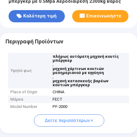
μπέργκερ με 0.5Mpa Αεροδιαίρεση 2300kg Βάρος
Καλύτερη τιμή
Επικοινωνήστε
Περιγραφή Προϊόντων
πλήρως αυτόματη μηχανή κουτίς
μπέργκερ
,
μηχανή χάρτινων κουτιών
Υψηλό φως
μεσημεριανού με εγγύηση
,
μηχανή κατασκευής βαρέων
κουτιών μπέργκερ
Place of Origin
CHINA
Μάρκα
FECT
Model Number
PF-2000
Δείτε περισσότερων