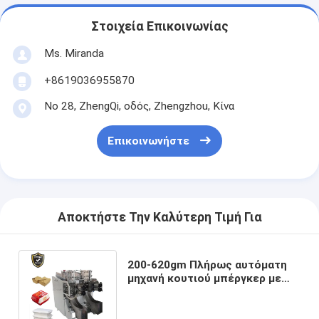
Στοιχεία Επικοινωνίας
Ms. Miranda
+8619036955870
Νο 28, ZhengQi, οδός, Zhengzhou, Κίνα
Επικοινωνήστε
Αποκτήστε Την Καλύτερη Τιμή Για
200-620gm Πλήρως αυτόματη
μηχανή κουτιού μπέργκερ με
0.5Mpa Αεροδιαίρεση 2300kg
Βάρος