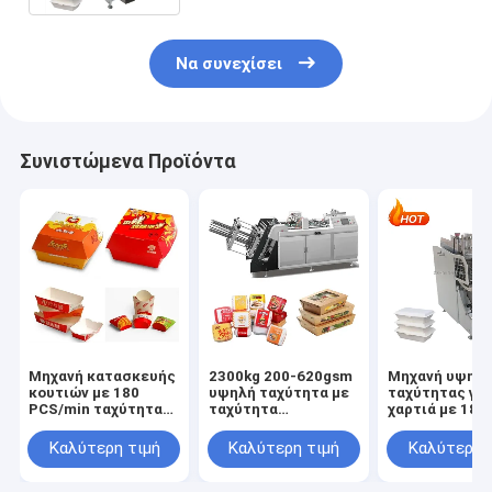
Να συνεχίσει
Συνιστώμενα Προϊόντα
Μηχανή κατασκευής
2300kg 200-620gsm
Μηχανή υψηλ
κουτιών με 180
υψηλή ταχύτητα με
ταχύτητας για
PCS/min ταχύτητα
ταχύτητα
χαρτιά με 180
και πηγή ισχύος 3KW
180pcs/min και
κομμάτια/λεπ
0.5Mpa Air
ικανότητα για
Καλύτερη τιμή
Καλύτερη τιμή
Καλύτερη 
Requirement
γρήγορη παρα