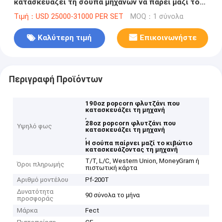
κατασκευάζει τη σούπα μηχανών να πάρει μαζί το
κιβώτιο που κατασκευάζει τη μηχανή
Τιμή：USD 25000-31000 PER SET
MOQ：1 σύνολα
Καλύτερη τιμή
Επικοινωνήστε
Περιγραφή Προϊόντων
190oz popcorn φλυτζάνι που
κατασκευάζει τη μηχανή
,
28oz popcorn φλυτζάνι που
Υψηλό φως
κατασκευάζει τη μηχανή
,
Η σούπα παίρνει μαζί το κιβώτιο
κατασκευάζοντας τη μηχανή
T/T, L/C, Western Union, MoneyGram ή
Όροι πληρωμής
πιστωτική κάρτα
Αριθμό μοντέλου
Pf-200T
Δυνατότητα
90 σύνολα το μήνα
προσφοράς
Μάρκα
Fect