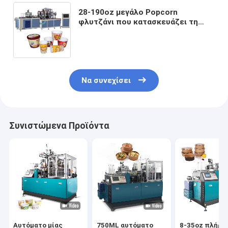
28-190oz μεγάλο Popcorn
φλυτζάνι που κατασκευάζει τη
σούπα μηχανών να πάρει μαζί το
κιβώτιο που κατασκευάζει τη
μηχανή
Να συνεχίσει
Συνιστώμενα Προϊόντα
Αυτόματο μίας
750ML αυτόματο
8-35oz πλήρω