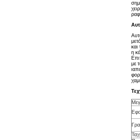
σημ
χει
ραφ
Αυτ
Αυτ
μετ
και
η κ
Επι
με 
ιαπ
φορ
χαμ
Τεχ
Μεγ
Εφα
Γρα
Ταχ