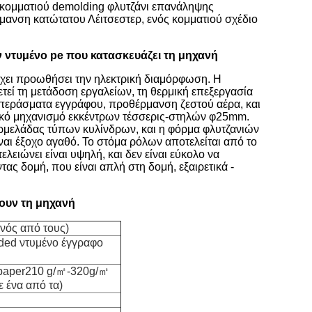
ός κομματιού demolding φλυτζάνι επανάληψης
ρμανση κατώτατου Λέιτσεστερ, ενός κομματιού σχέδιο
ντυμένο pe που κατασκευάζει τη μηχανή
έχει προωθήσει την ηλεκτρική διαμόρφωση. Η
τεί τη μετάδοση εργαλείων, τη θερμική επεξεργασία
ία περάσματα εγγράφου, προθέρμανση ζεστού αέρα, και
ικό μηχανισμό εκκέντρων τέσσερις-στηλών φ25mm.
αρμελάδας τύπων κυλίνδρων, και η φόρμα φλυτζανιών
ίναι έξοχο αγαθό. Το στόμα ρόλων αποτελείται από το
λειώνει είναι υψηλή, και δεν είναι εύκολο να
τας δομή, που είναι απλή στη δομή, εξαιρετικά -
ουν τη μηχανή
ενός από τους)
ided ντυμένο έγγραφο
paper210 g/㎡-320g/㎡
 ένα από τα)