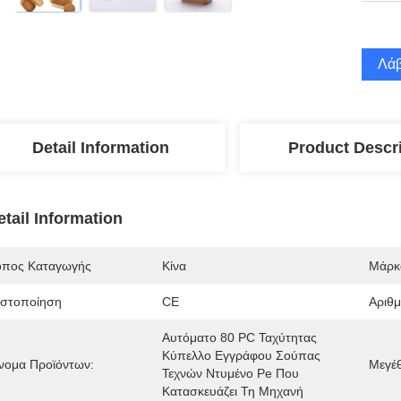
Λάβ
Detail Information
Product Descr
etail Information
όπος Καταγωγής
Κίνα
Μάρκ
ιστοποίηση
CE
Αριθ
Αυτόματο 80 PC Ταχύτητας 
Κύπελλο Εγγράφου Σούπας 
νομα Προϊόντων:
Μεγέ
Τεχνών Ντυμένο Pe Που 
Κατασκευάζει Τη Μηχανή