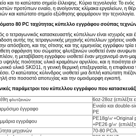
είο και το κατώτατο σημείο έλλειψης. Κύρια τεχνολογία: Το εν
ριστών προτύπων ενιαίο, η ανοίγοντας κλίμακα εργαλείων, η θέ
ιών και κατώτατο σημείο εξώθησης φορμάρουν την τεχνολογία.
όματο 80 PC ταχύτητας κύπελλο εγγράφου σούπας τεχνών 
ός ο τετραγωνικός κατασκευαστής κύπελλων είναι ισχυρός και 
άδοση αυτής της τετραγωνικής μηχανής κύπελλων χρήσεις υιοθε
 την απόσβεση, και της σίτισης και της ερμηνείας εγγράφου τρ
άθετη σφράγιση του σώματος φλυτζανιών υιοθετεί έναν ανυψωτ
πλέον, η μεταβίβαση εγγράφου υιοθετεί έναν μηχανισμό αντι-μ
το υψηλής ποιότητας υλικό κραμάτων αργιλίου, και η ποιότητα ε
ωνικό υλικό SKD11, η γενική θερμική επεξεργασία, η επιφάνεια τε
έσει. Ο κατώτατος κύλινδρος υιοθετεί μια διπλή κατώτατη πιέζον
ηλή στο ποσοστό αποτυχίας και την ομοιόμορφη εγκοπή.
νικές παράμετροι του κύπελλου εγγράφου που κατασκευάζ
έθη
6oz-28oz (επιλέξτε 
φλυτζανιών
Ενιαίο και double-s
ρμόσιμο έγγραφο
PE
PE18g/㎡+Original 
μμάρια εγγράφου
+PE26 g/㎡ (επιλέξτε
ύτητα μηχανών
70-80 PC/λ.