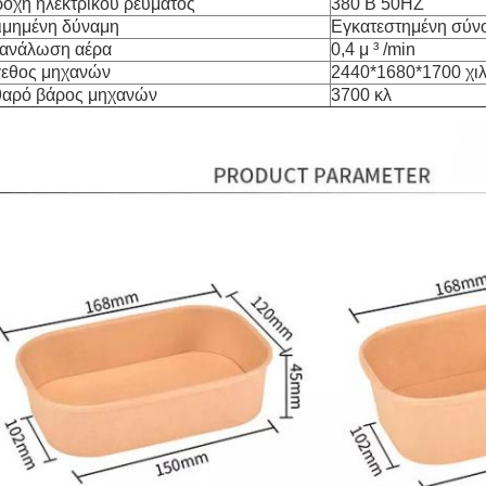
οχή ηλεκτρικού ρεύματος
380 Β 50HZ
ιμημένη δύναμη
Εγκατεστημένη σύν
ανάλωση αέρα
0,4 μ ³ /min
εθος μηχανών
2440*1680*1700 χιλ
αρό βάρος μηχανών
3700 κλ