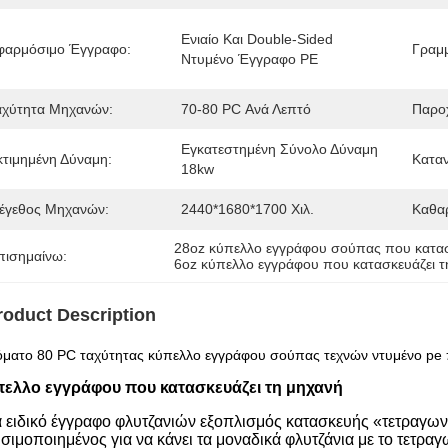
Ενιαίο Και Double-Sided 
φαρμόσιμο Έγγραφο:
Γραμ
Ντυμένο Έγγραφο PE
αχύτητα Μηχανών:
70-80 PC Ανά Λεπτό
Παροχ
Εγκατεστημένη Σύνολο Δύναμη 
κτιμημένη Δύναμη:
Κατα
18kw
έγεθος Μηχανών:
2440*1680*1700 Χιλ.
Καθα
28oz κύπελλο εγγράφου σούπας που κατασ
πισημαίνω:
6oz κύπελλο εγγράφου που κατασκευάζει τ
roduct Description
όματο 80 PC ταχύτητας κύπελλο εγγράφου σούπας τεχνών ντυμένο pe 
ελλο εγγράφου που κατασκευάζει τη μηχανή
 ειδικό έγγραφο φλυτζανιών εξοπλισμός κατασκευής «τετραγων
σιμοποιημένος για να κάνει τα μοναδικά φλυτζάνια με το τετραγ