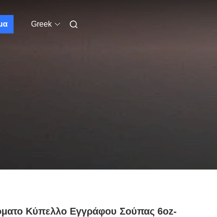
μα
Greek
όματο Κύπελλο Εγγράφου Σούπας 6oz-