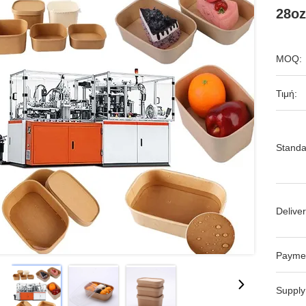
28oz
MOQ:
Τιμή:
Standa
Deliver
Payme
Supply