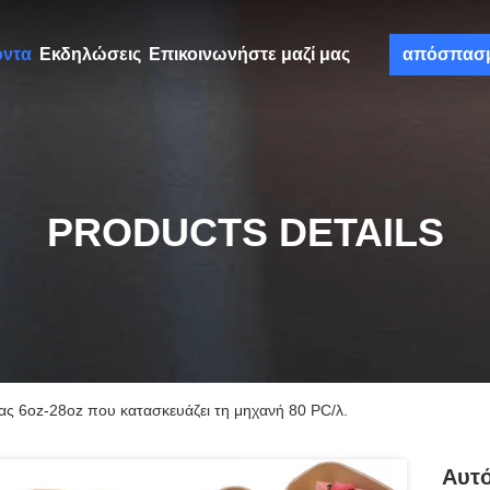
όντα
Εκδηλώσεις
Επικοινωνήστε μαζί μας
απόσπασ
PRODUCTS DETAILS
ς 6oz-28oz που κατασκευάζει τη μηχανή 80 PC/λ.
Αυτ