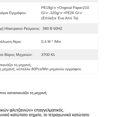
PE18g/㎡+Original Paper210 
μάρια Εγγράφου:
G/㎡-320g/㎡+PE26 G/㎡ 
(επιλέξτε Ένα Από Τα)
ή Ηλεκτρικού Ρεύματος:
380 Β 50HZ
νάλωση Αέρα:
0,4 Μ ³ /min
ρό Βάρος Μηχανών:
3700 Κλ
κευάζει τη μηχανή
, 
η μηχανή
, 
κύπελλο 80Pcs/Min μηχανών εγγράφου
που κατασκευάζει τη μηχανή
ικών φλυτζανιών» επαγγελματικός.
ωνικό κατώτατο σημείο, το τετραγωνικό κατώτατο