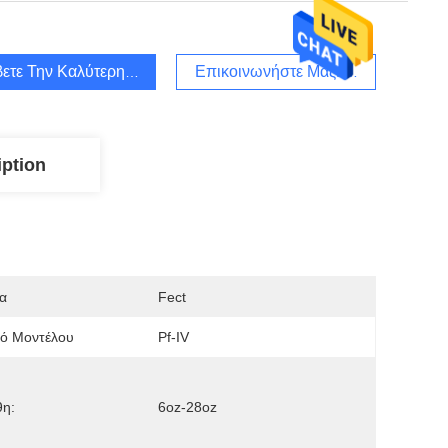
ετε Την Καλύτερη Τιμή
Επικοινωνήστε Μαζί Μας
iption
α
Fect
μό Μοντέλου
Pf-IV
θη:
6oz-28oz