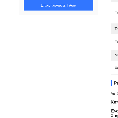
Επικοινωνήστε Τώρα
Ε
Τ
Ε
Μ
Ε
P
Αυτ
Κύπ
Ένα
Χρη