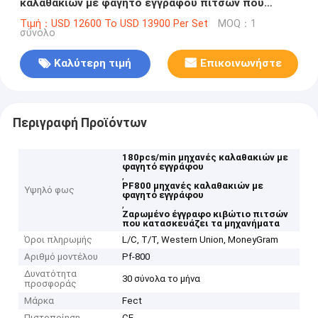
καλαθακιών με φαγητό εγγράφου πιτσών που
κατασκευάζει τα μηχανήματα
Τιμή：USD 12600 To USD 13900 Per Set
MOQ：1
σύνολο
Καλύτερη τιμή
Επικοινωνήστε
Περιγραφή Προϊόντων
180pcs/min μηχανές καλαθακιών με
φαγητό εγγράφου
,
PF800 μηχανές καλαθακιών με
Υψηλό φως
φαγητό εγγράφου
,
Ζαρωμένο έγγραφο κιβώτιο πιτσών
που κατασκευάζει τα μηχανήματα
Όροι πληρωμής
L/C, T/T, Western Union, MoneyGram
Αριθμό μοντέλου
Pf-800
Δυνατότητα
30 σύνολα το μήνα
προσφοράς
Μάρκα
Fect
Πιστοποίηση
CE