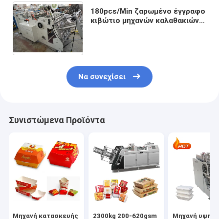
180pcs/Min ζαρωμένο έγγραφο
κιβώτιο μηχανών καλαθακιών
με φαγητό εγγράφου πιτσών
που κατασκευάζει τα
μηχανήματα
Να συνεχίσει
Συνιστώμενα Προϊόντα
Μηχανή κατασκευής
2300kg 200-620gsm
Μηχανή υψηλ