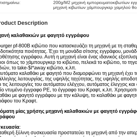
πισημαίνω:
200g/M2 μηχανή εμπορευματοκιβωτίων εγ
μηχανή κιβωτίων χάμπουργκερ χαμηλού θ
roduct Description
ανή καλαθακιών με φαγητό εγγράφου
burger pf-800B κιβώτιο που κατασκευάζει τη μηχανή με τη στα
δοτικότητα ποιότητας. Έχει τη μονάδα σίτισης εγγράφου, μονάδ
οθέτησης εγγράφου. Αυτή η μηχανή είναι ένας ιδανικός εξοπλισ
οιοι όπως το χάμπουργκερ το κιβώτιο, πελεκά το κιβώτιο, το τη
διών, το take-$l*away κιβώτιο, κ.λπ.
αυτόματο καλαθάκι με φαγητό που διαμορφώνει τη μηχανή έχει τ
άλληλης λειτουργίας, της υψηλής ταχύτητας, της υψηλής αποδοτ
ι τις λειτουργίες του αυτόματου ελέγχου, αυτόματος έλεγχος και
αίο ντυμένο έγγραφο PE, το έγγραφο του Κραφτ, κ.λπ. Χρησιμοπο
αθάκι με φαγητό εγγράφου με την κάλυψη, το καλαθάκι με φαγη
ράφου του Κραφτ.
όματη μίας χρήσης μηχανή καλαθακιών με φαγητό εγγράφο
γράφου
κευασία
:
ταθερή ξύλινη συσκευασία προστατεύει τη μηχανή από την απεργ