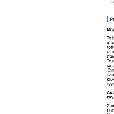
Ε
P
Μηχ
Το 
απο
τοπ
τέτ
παι
Το 
κατ
Έχε
ενι
καλ
εγγ
Αυτ
εγ
Συσ
Η σ