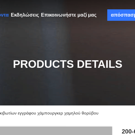
όντα
Εκδηλώσεις
Επικοινωνήστε μαζί μας
απόσπασ
PRODUCTS DETAILS
κιβωτίων εγγράφου χάμπουργκερ χαμηλού θορύβου
200