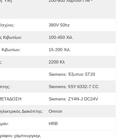
η Ύλη:
200-600 Χαρτόνι Γ/μ ²
Ισχύος:
380V 50hz
 Κιβωτίων:
100-450 Χιλ.
 Κιβωτίων:
15-200 Χιλ.
ς:
2200 Κλ
Siemens: Έξυπνο ST20
πτης:
Siemens: 5SY 6332-7 CC
ΜΕΤΑΔΟΣΗ:
Siemens: ZY4N-J DC24V
λεκτρικός Διακόπτης:
Omron
εμάν:
HRB
γράφου χάμπουργκερ
, 