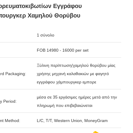
ορευματοκιβωτίων Εγγράφου
πουργκερ Χαμηλού Θορύβου
1 σύνολο
FOB 14980 - 16000 per set
Ξύλινη περίπτωση/χαμηλού θορύβου μίας
rd Packaging:
χρήσης μηχανή καλαθακιών με φαγητό
εγγράφου χάμπουργκερ εμπορε
μέσα σε 35 εργάσιμες ημέρες μετά από την
y Period:
πληρωμή που επιβεβαιώνεται
nt Method:
L/C, T/T, Western Union, MoneyGram