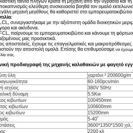
λαστική ταινία πληγών κρατά τη μηχανή από την υγρασία και τ
ποκαπνισμός-ελεύθερη συσκευασία βοηθά τον ομαλό εκτελωνι
εγάλη μηχανή μεγέθους θα καθοριστεί στο εμπορευματοκιβώτιο
τιλία
:
 LCL, συνεργαστήκαμε με την αξιόπιστη ομάδα διοικητικών μερι
γορα και ακίνδυνα.
 FCL, παίρνουμε το εμπορευματοκιβώτιο και κάνουμε τη φόρτω
αζομένους μας προσεκτικά.
 τις αποστολείς, έχουμε τις επαγγελματικές και μακροπρόθεσμ
ριστούν την αποστολή ομαλά. Επίσης θα επιθυμούσαμε
να έχουμε
λία σας.
νική προδιαγραφή της μηχανής καλαθακιών με φαγητό εγ
τη ύλη
χαρτόνι ² 200600g/m
αγωγικότητα
60-160pcs/min
ή ισχύος
380V 50Hz
ολική δύναμη
5.5Kw
ος κιβωτίων
100450mm
τος κιβωτίων
100600mm
ς κιβωτίων
15200mm
θμός
5-40˚
στάσεις
3600*1350*1500 χιλ.
ρος
2200 κλ