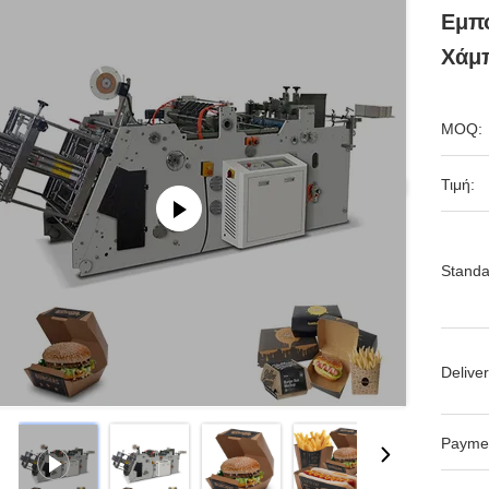
Εμπ
Χάμ
MOQ:
Τιμή:
Standa
Deliver
Payme