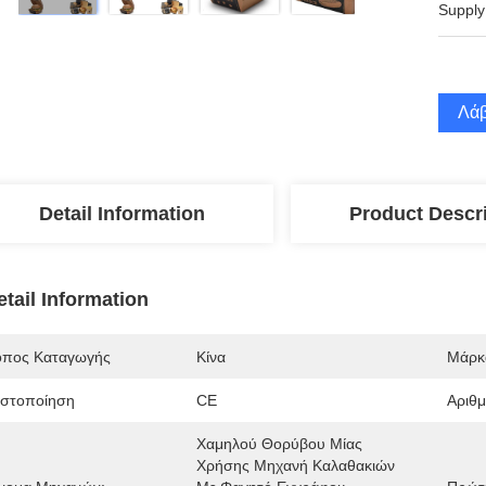
Supply
Λάβ
Detail Information
Product Descr
etail Information
όπος Καταγωγής
Κίνα
Μάρκ
ιστοποίηση
CE
Αριθ
Χαμηλού Θορύβου Μίας 
Χρήσης Μηχανή Καλαθακιών 