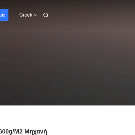
μα
Greek
-600g/M2 Μηχανή