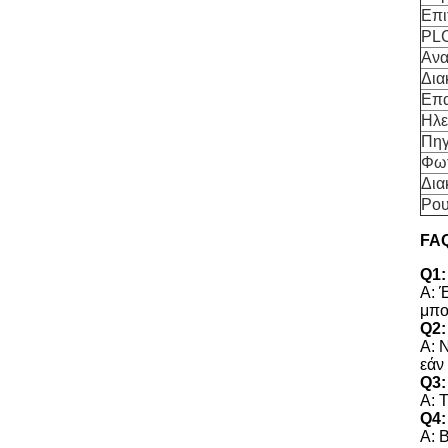
Επι
PL
Ανα
Δια
Επ
Ηλε
Πηγ
Φωτ
Δια
Ρου
FAQ
Q1:
Α: 
μπο
Q2:
Α: 
εάν
Q3:
Α: 
Q4:
Α: 