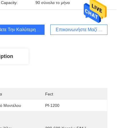
 Capacity:
90 σύνολα το μήνα
ετε Την Καλύτερη Τιμή
Επικοινωνήστε Μαζί Μας
iption
α
Fect
μό Μοντέλου
Pf-1200