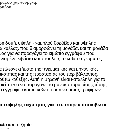
γράφου χάμπουργκερ
, 
ορύβου
θερή δομή, υψηλή - χαμηλού θορύβου και υψηλής
α κόλλας, που διαμορφώνει τη μονάδα, και τη μονάδα
μός για να παραγάγει το κιβώτιο εγγράφου που
γανισμένο κιβώτιο κοτόπουλου, το κιβώτιο γεύματος
α πλεονεκτήματα της πνευματικής και μηχανικής,
ικότητας και της προστασίας του περιβάλλοντος.
 ούτω καθεξής. Αυτή η μηχανή είναι κατάλληλη για το
ιείται για να παραγάγει το μονοκύτταρο μίας χρήσης
τό εγγράφου και το κιβώτιο συσκευασίας τροφίμων
υ υψηλής ταχύτητας για το εμπορευματοκιβώτιο
ία και τη ζημία.