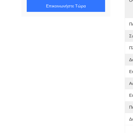
Ό
Επικοινωνήστε Τώρα
Π
Σ
Π
Δ
Ε
Α
Ε
Π
Δ