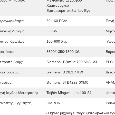
νομα Μηχανών:
Με Φαγητό Εγγράφου 
Πρώτ
Χάμπουργκερ 
Εμπορευματοκιβωτίων Εγγ
αραγωγικότητα:
60-160 PC/λ.
Πηγή 
υνολική Δύναμη:
5.5KW
Μήκος
λάτος Κιβωτίων:
100-600 Χιλ.
Ύψος
ιαστάσεις:
3600*1350*1500 Χιλ.
Βάρο
πιτροπή Αφής:
Siemens: Έξυπνα 700 ΔΗΛ. V3
PLC:
ναστροφέας:
Siemens: Β 20,3.7 KW
Διακό
παφέας:
Siemens: 3TB4222-0XM0
ΑΝΑ
ηγή Ισχύος Μετατροπής:
Ταϊβάν Mingwei: Lrs-100-24
Φωτοη
ιακόπτης Εγγύτητας:
OMRON
Ρουλ
600g/M2 μηχανή εμπορευματοκιβωτίων εγ