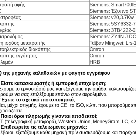
τροπή αφής
Siemens: Smart700I
C
Siemens: Έξυπνο S
στροφέας
Siemens: v20,3.7Kw
κόπτης
Siemens: 5SY6332-
αφέας
Siemens: 3TB4222-
κτρονόμος
Siemens: ZY4N-J D
ή ισχύος μετατροπής
Ταϊβάν Mingwei: Lrs-
οηλεκτρικός διακόπτης
Omron
κόπτης εγγύτητας
Omron
λεμάν
HRB
 της μηχανής καλαθακιών με φαγητό εγγράφου
 Είστε κατασκευαστής ή εμπορική επιχείρηση;
Έχουμε το εργοστάσιό μας και εξάγουμε την ομάδα, καλωσορίζου
ρούμε να σας επιλέξουμε επάνω στον αερολιμένα.
 Έχετε το σχετικό πιστοποιητικό;
Ναι, μέχρι στιγμής, έχουμε το CE, το ISO, κ.λπ. που μπορούμε ε
 χρειάζεστε.
 Ποιοι όροι πληρωμής γίνονται αποδεκτοί;
TT (τηλεγραφική μεταφορά), Western Union, MoneyGram, LC, κ.
 Επιθεωρείτε τις τελειωμένες μηχανές;
Βέβαιοι, εξετάζουμε κάθε μηχανή πρίν συσκευάζουμε και παρέχου