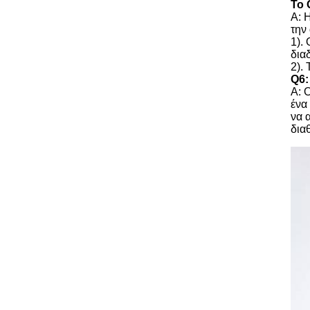
Το 
Α: 
την
1).
δια
2).
Q6:
Α: 
ένα
να 
δια