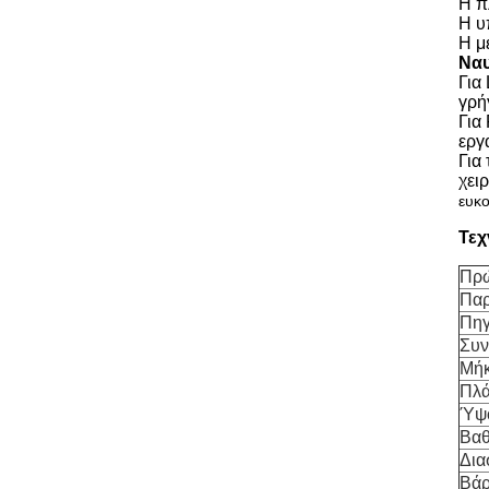
Η π
Η υ
Η μ
Ναυ
Για
γρή
Για
εργ
Για
χει
ευκο
Τεχ
Πρώ
Παρ
Πηγ
Συν
Μήκ
Πλά
Ύψο
Βα
Δια
Βά