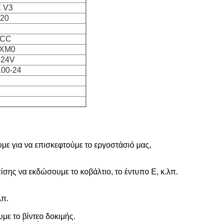
E V3
T20
7CC
0XM0
C24V
100-24
με για να επισκεφτούμε το εργοστάσιό μας,
πίσης να εκδώσουμε το κοβάλτιο, το έντυπο Ε, κ.λπ.
λπ.
με το βίντεο δοκιμής.