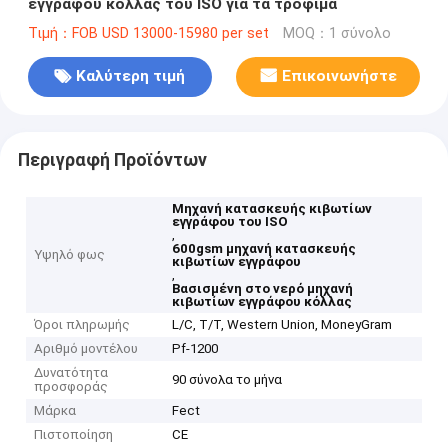
εγγράφου κόλλας του ISO για τα τρόφιμα
Τιμή：FOB USD 13000-15980 per set
MOQ：1 σύνολο
Καλύτερη τιμή
Επικοινωνήστε
Περιγραφή Προϊόντων
Μηχανή κατασκευής κιβωτίων
εγγράφου του ISO
,
600gsm μηχανή κατασκευής
Υψηλό φως
κιβωτίων εγγράφου
,
Βασισμένη στο νερό μηχανή
κιβωτίων εγγράφου κόλλας
Όροι πληρωμής
L/C, T/T, Western Union, MoneyGram
Αριθμό μοντέλου
Pf-1200
Δυνατότητα
90 σύνολα το μήνα
προσφοράς
Μάρκα
Fect
Πιστοποίηση
CE