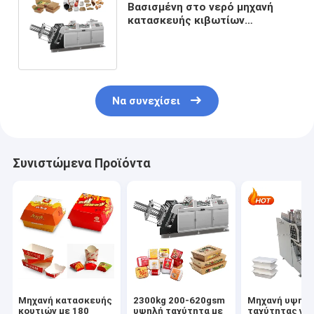
Βασισμένη στο νερό μηχανή
κατασκευής κιβωτίων
εγγράφου κόλλας του ISO για
τα τρόφιμα
Να συνεχίσει
Συνιστώμενα Προϊόντα
Μηχανή κατασκευής
2300kg 200-620gsm
Μηχανή υψηλ
κουτιών με 180
υψηλή ταχύτητα με
ταχύτητας για