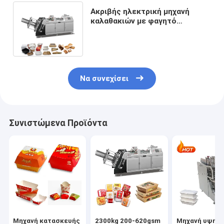
Ακριβής ηλεκτρική μηχανή
καλαθακιών με φαγητό
εγγράφου φωτοανιχνευτών για
τα τρόφιμα
Να συνεχίσει
Συνιστώμενα Προϊόντα
Μηχανή κατασκευής
2300kg 200-620gsm
Μηχανή υψηλ