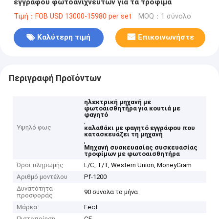
εγγράφου φωτοανιχνευτών για τα τρόφιμα
Τιμή：FOB USD 13000-15980 per set
MOQ：1 σύνολο
Καλύτερη τιμή
Επικοινωνήστε
Περιγραφή Προϊόντων
ηλεκτρική μηχανή με
φωτοαισθητήρα για κουτιά με
φαγητό
,
Υψηλό φως
καλαθάκι με φαγητό εγγράφου που
κατασκευάζει τη μηχανή
,
Μηχανή συσκευασίας συσκευασίας
τροφίμων με φωτοαισθητήρα
Όροι πληρωμής
L/C, T/T, Western Union, MoneyGram
Αριθμό μοντέλου
Pf-1200
Δυνατότητα
90 σύνολα το μήνα
προσφοράς
Μάρκα
Fect
Πιστοποίηση
CE