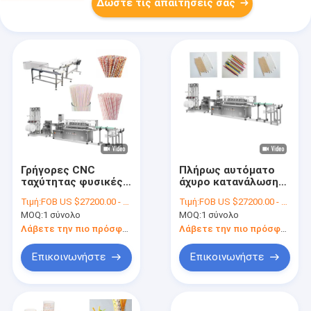
Δώστε τις απαιτήσεις σας
Γρήγορες CNC
Πλήρως αυτόματο
ταχύτητας φυσικές
άχυρο κατανάλωσης
ευθείες μηχανές
εγγράφου 100M/Min
Τιμή:
FOB US $27200.00 - 27300.00 / Set
Τιμή:
FOB US $27200.00 - 27300.00 / Set
100m/Min αχύρου
που κατασκευάζει
MOQ:
1 σύνολο
MOQ:
1 σύνολο
εγγράφου
τη μηχανή
3511*1265*1800mm
Λάβετε την πιο πρόσφατη τιμή
Λάβετε την πιο πρόσφατη τιμή
Επικοινωνήστε
Επικοινωνήστε