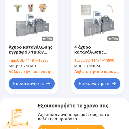
Άχυρο κατανάλωσης
4 άχυρο
εγγράφου τριών
κατανάλωσης
στρώματος που
μηχανών 50Hz
Τιμή:
USD 11494~13890
Τιμή:
USD 11494~13890
κατασκευάζει τη
κατασκευής αχύρου
MOQ:
1 ΣΥΝΟΛΟ
MOQ:
1 ΣΥΝΟΛΟ
μηχανή τη
εγγράφου 12mm που
διασπάσιμη μηχανή
κατασκευάζει τη
Λάβετε την πιο πρόσφατη τιμή
Λάβετε την πιο πρόσφατη τιμή
αχύρου
μηχανή
κατανάλωσης
Επικοινωνήστε
Επικοινωνήστε
Εξοικονομήστε το χρόνο σας
Ας επικοινωνήσουμε μαζί σας με τα
καλύτερα προϊόντα.