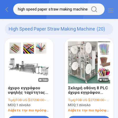
High Speed Paper Straw Making Machine
(20)
άχυρο εγγράφου
Σκληρή οθόνη 8 PLC
υψηλής ταχύτητας
άχυρα εγγράφου
0.51.5mm παχύ που
μαχαιριών που
Τιμή:
FOB US $27200.00 - 27300.00 / Set
Τιμή:
FOB US $27200.00 - 27300.00 / Set
καθιστά τη μηχανή
κατασκευάζουν τη
MOQ:
1 σύνολο
MOQ:
1 σύνολο
αυτόματη
μηχανή Dia 3.512MM
Λάβετε την πιο πρόσφατη τιμή
Λάβετε την πιο πρόσφατη τιμή