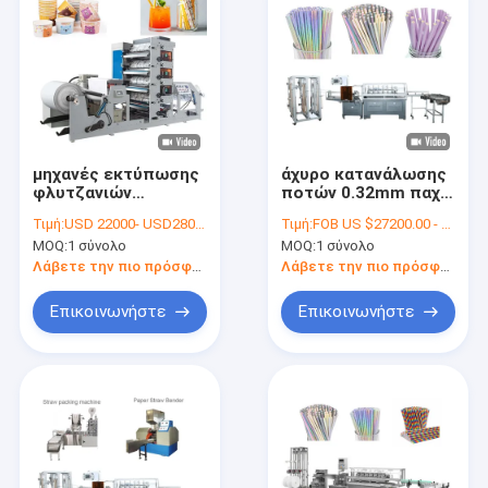
μηχανές εκτύπωσης
άχυρο κατανάλωσης
φλυτζανιών
ποτών 0.32mm παχύ
εγγράφου υψηλής
που κατασκευάζει
Τιμή:
USD 22000- USD28000 / set
Τιμή:
FOB US $27200.00 - 27300.00 / Set
ταχύτητας 15kw
τη μηχανή για να
MOQ:
1 σύνολο
MOQ:
1 σύνολο
60m/Min για το
κάνει τα άχυρα
κύπελλο εγγράφου
εγγράφου
Λάβετε την πιο πρόσφατη τιμή
Λάβετε την πιο πρόσφατη τιμή
Επικοινωνήστε
Επικοινωνήστε
Σπίτι
Προϊόντα
Περίπου εμείς