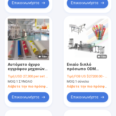
Επικοινωνήστε
Επικοινωνήστε
Αυτόματο άχυρο
Ενιαίο διπλό
εγγράφου μηχανών
πρόσωπο ODM
αχύρου εγγράφου
κανένα άχυρο
Τιμή:
USD 27,300 per set FOB Ningbo (negotiable)
Τιμή:
FOB US $27200.00 - 27300.00 / Set
υψηλής
εγγράφου κόλλας
MOQ:
1 ΣΥΝΟΛΟ
MOQ:
1 σύνολο
αποδοτικότητας
που κατασκευάζει
που κατασκευάζει
τη μηχανή Eco φιλικό
Λάβετε την πιο πρόσφατη τιμή
Λάβετε την πιο πρόσφατη τιμή
τη μηχανή
Επικοινωνήστε
Επικοινωνήστε