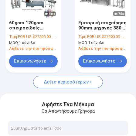
Γύρος εργοστασίων
Ποιοτικός έλεγχος
60gsm 120gsm
Εμπορική επιχείρηση
σπειροειδείς
90mm μηχανές 380V
Μας ελάτε σε επαφή με
μηχανές αχύρου
αχύρου εγγράφου
Τιμή:
FOB US $27200.00 - 27300.00 / Set
Τιμή:
FOB US $27200.00 - 27300.00 / Set
εγγράφου πληγών
μήκους
MOQ:
1 σύνολο
MOQ:
1 σύνολο
εύκαμπτες για
Ειδήσεις
Λάβετε την πιο πρόσφατη τιμή
Λάβετε την πιο πρόσφατη τιμή
Επικοινωνήστε
Επικοινωνήστε
Φλυτζάνι εγγράφου που κατασκευάζει τις μηχανές
Δείτε περισσότερων
Τεμαχίζοντας μηχανή φλυτζανιών εγγράφου
Μηχανές εκτύπωσης φλυτζανιών εγγράφου
Αφήστε Ένα Μήνυμα
Θα Απαντήσουμε Γρήγορα
Μηχανή καλαθακιών με φαγητό εγγράφου
Μηχανή συσκευασίας φλυτζανιών εγγράφου