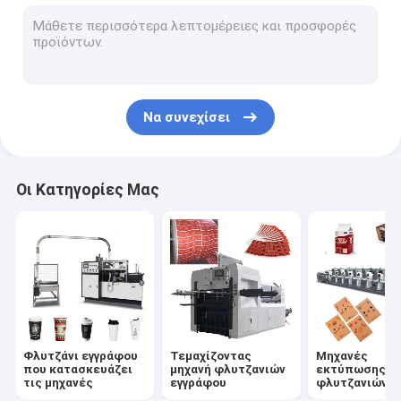
κύπελλο εγγράφου που κατασκευάζει τη μηχανή
Μηχανή κατασκευής τσαντών εγγράφου
Μηχανή επιστρώματος PE εγγράφου
Να συνεχίσει
Πιάτο εγγράφου που κατασκευάζει τις μηχανές
Punching φλυτζανιών εγγράφου μηχανή
Οι Κατηγορίες Μας
Μηχανές αχύρου εγγράφου
Έγγραφο που σκίζει τις μηχανές
Μηχανή καπακιών φλυτζανιών
Πρώτη ύλη φλυτζανιών εγγράφου
Φλυτζάνι εγγράφου
Τεμαχίζοντας
Μηχανές
που κατασκευάζει
μηχανή φλυτζανιών
εκτύπωσης
τις μηχανές
εγγράφου
φλυτζανιών
εγγράφου