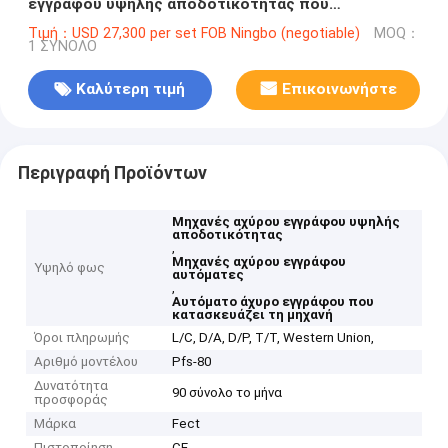
εγγράφου υψηλής αποδοτικότητας που
κατασκευάζει τη μηχανή
Τιμή：USD 27,300 per set FOB Ningbo (negotiable)
MOQ：
1 ΣΥΝΟΛΟ
Καλύτερη τιμή
Επικοινωνήστε
Περιγραφή Προϊόντων
Μηχανές αχύρου εγγράφου υψηλής
αποδοτικότητας
,
Μηχανές αχύρου εγγράφου
Υψηλό φως
αυτόματες
,
Αυτόματο άχυρο εγγράφου που
κατασκευάζει τη μηχανή
Όροι πληρωμής
L/C, D/A, D/P, T/T, Western Union,
Αριθμό μοντέλου
Pfs-80
Δυνατότητα
90 σύνολο το μήνα
προσφοράς
Μάρκα
Fect
Πιστοποίηση
CE