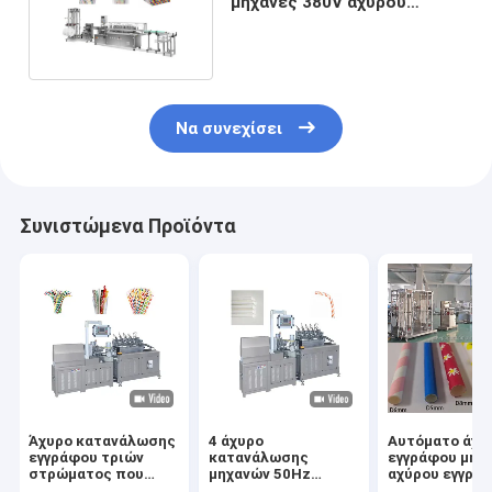
μηχανές 380V αχύρου
εγγράφου μήκους
Να συνεχίσει
Συνιστώμενα Προϊόντα
Άχυρο κατανάλωσης
4 άχυρο
Αυτόματο άχυ
εγγράφου τριών
κατανάλωσης
εγγράφου μηχ
στρώματος που
μηχανών 50Hz
αχύρου εγγρά
κατασκευάζει τη
κατασκευής αχύρου
υψηλής