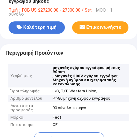
εγγράφου μήκους
Τιμή：FOB US $27200.00 - 27300.00 / Set
MOQ：1
σύνολο
Καλύτερη τιμή
Επικοινωνήστε
Περιγραφή Προϊόντων
μηχανές αχύρου εγγράφου μήκους
90mm
Υψηλό φως
,
,
Μηχανές 380V αχύρου εγγράφου
Μηχανή αχύρου επιχειρησιακής
κατανάλωσης
Όροι πληρωμής
L/C, T/T, Western Union,
Αριθμό μοντέλου
Pf-80 μηχανή αχύρου εγγράφου
Δυνατότητα
90 σύνολα το μήνα
προσφοράς
Μάρκα
Fect
Πιστοποίηση
CE