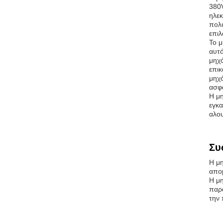
380
ηλεκ
πολυ
επιλ
Το μ
αυτό
μηχά
επικ
μηχά
ασφ
Η μη
εγκα
αλου
Συ
Η μη
απομ
Η μη
παρα
την 