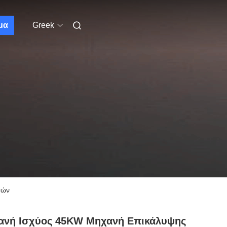
μα
Greek
σών
ανή Ισχύος 45KW Μηχανή Επικάλυψης