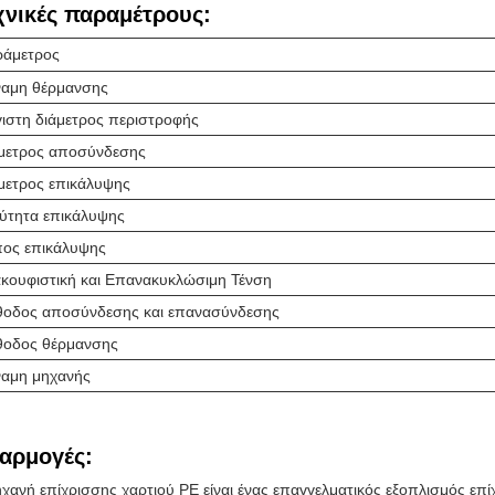
χνικές παραμέτρους:
ράμετρος
αμη θέρμανσης
ιστη διάμετρος περιστροφής
μετρος αποσύνδεσης
μετρος επικάλυψης
ύτητα επικάλυψης
ος επικάλυψης
κουφιστική και Επανακυκλώσιμη Τένση
οδος αποσύνδεσης και επανασύνδεσης
οδος θέρμανσης
αμη μηχανής
αρμογές:
χανή επίχρισσης χαρτιού PE είναι ένας επαγγελματικός εξοπλισμός επ