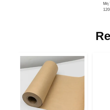
Μη 
120
Re