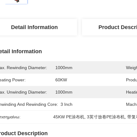
Detail Information
Product Descr
etail Information
ax. Rewinding Diameter:
1000mm
Weigh
eating Power:
60KW
Prod
ax. Unwinding Diameter:
1000mm
Heati
nwinding And Rewinding Core:
3 Inch
Mach
πισημαίνω:
45KW PE涂布机
, 
3英寸放卷PE涂布机
, 
带复
roduct Description