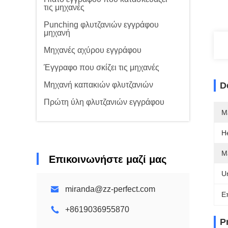
τις μηχανές
Punching φλυτζανιών εγγράφου
μηχανή
Μηχανές αχύρου εγγράφου
Έγγραφο που σκίζει τις μηχανές
Μηχανή καπακιών φλυτζανιών
D
Πρώτη ύλη φλυτζανιών εγγράφου
M
H
M
Επικοινωνήστε μαζί μας
U
miranda@zz-perfect.com
Ε
+8619036955870
P