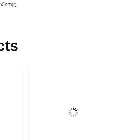
ξώθησης
,
cts