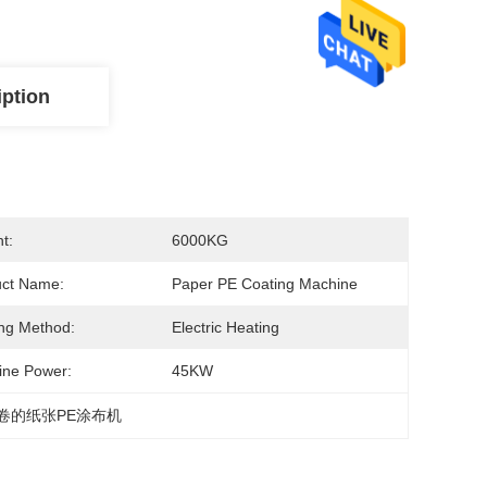
iption
t:
6000KG
uct Name:
Paper PE Coating Machine
ng Method:
Electric Heating
ine Power:
45KW
卷的纸张PE涂布机