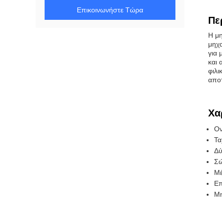
Επικοινωνήστε Τώρα
Πε
Η μη
μηχα
για 
και 
φιλι
αποτ
Χα
Ον
Τα
Δύ
Σώ
Μέ
Επ
Μη