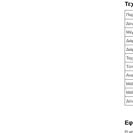
Τε
Πα
Δύν
Μέγ
Διά
Διά
Ταχ
Τύπ
Ανα
Μέθ
Μέθ
Δύν
Εφ
Η μη