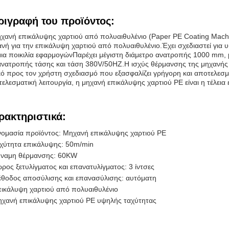
ριγραφή του προϊόντος:
χανή επικάλυψης χαρτιού από πολυαιθυλένιο (Paper PE Coating Machin
νή για την επικάλυψη χαρτιού από πολυαιθυλένιο.Έχει σχεδιαστεί για υ
μια ποικιλία εφαρμογώνΠαρέχει μέγιστη διάμετρο ανατροπής 1000 mm
ανατροπής τάσης και τάση 380V/50HZ.Η ισχύς θέρμανσης της μηχανής ε
κό προς τον χρήστη σχεδιασμό που εξασφαλίζει γρήγορη και αποτελεσμα
ελεσματική λειτουργία, η μηχανή επικάλυψης χαρτιού PE είναι η τέλεια
ρακτηριστικά:
ομασία προϊόντος: Μηχανή επικάλυψης χαρτιού PE
χύτητα επικάλυψης: 50m/min
ναμη θέρμανσης: 60KW
ρος ξετυλίγματος και επανατυλίγματος: 3 ίντσες
θοδος αποσύλισης και επανασύλισης: αυτόματη
ικάλυψη χαρτιού από πολυαιθυλένιο
χανή επικάλυψης χαρτιού PE υψηλής ταχύτητας