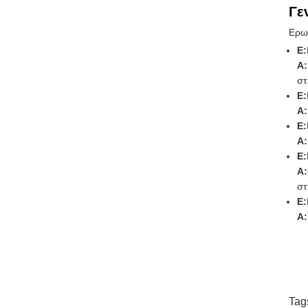
Γε
Ερωτ
Ε:
Α:
στ
Ε:
Α:
Ε:
Α:
Ε:
Α:
στ
Ε:
Α:
Tag