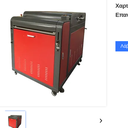
Χαρτ
Επαν
Λάβ