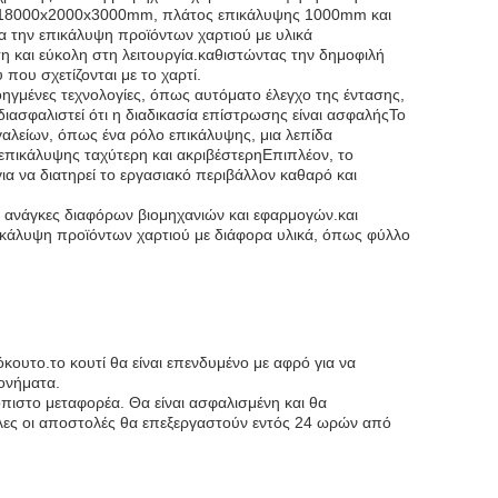
ση 18000x2000x3000mm, πλάτος επικάλυψης 1000mm και
α την επικάλυψη προϊόντων χαρτιού με υλικά
η και εύκολη στη λειτουργία.καθιστώντας την δημοφιλή
που σχετίζονται με το χαρτί.
ηγμένες τεχνολογίες, όπως αυτόματο έλεγχο της έντασης,
διασφαλιστεί ότι η διαδικασία επίστρωσης είναι ασφαλήςΤο
γαλείων, όπως ένα ρόλο επικάλυψης, μια λεπίδα
α επικάλυψης ταχύτερη και ακριβέστερηΕπιπλέον, το
α να διατηρεί το εργασιακό περιβάλλον καθαρό και
ις ανάγκες διαφόρων βιομηχανιών και εφαρμογών.και
πικάλυψη προϊόντων χαρτιού με διάφορα υλικά, όπως φύλλο
ουτο.το κουτί θα είναι επενδυμένο με αφρό για να
ονήματα.
πιστο μεταφορέα. Θα είναι ασφαλισμένη και θα
.Όλες οι αποστολές θα επεξεργαστούν εντός 24 ωρών από