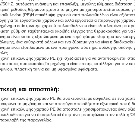
V/50HZ, αυτόματη ανάνηψη και επανέλιξη, μεγάλης κλίμακας διάστα
τρική μέθοδος θέρμανσης,αυτό το μηχάνημα χρησιμοποιείται ευρέως γι
αιθυλενίου (PE)Η επικάλυψη χαρτιού από πολυαιθυλένιο είναι αξιόπιστ
ογή για τα εργοστάσια χαρτιού και άλλα εργοστάσια παραγωγής χαρτιού 
ηχάνημα επίστρωσης χαρτιού πολυαιθυλενίου είναι εξοπλισμένο με προ
ματη ρύθμιση ταχύτητας,και ακριβής έλεγχος της θερμοκρασίας για να 
νημα είναι επίσης εξοπλισμένο με ένα ευρύ φάσμα εξαρτημάτων και ερ
άλυψης, ένα καθαριστή ρόλων και ένα ξύρισμα.για να γίνει η διαδικασί
νημα είναι εξοπλισμένο με ένα προηγμένο σύστημα συλλογής σκόνης γι
αλές.
χανή επικάλυψης χαρτιού PE έχει σχεδιαστεί για να ανταποκρίνεται στ
ταστάσεις συσκευασίαςΤο μηχάνημα είναι επίσης κατάλληλο για την ε
μινίου, πλαστική ταινία και μη υφασμένα υφάσματα.
σκευή και αποστολή:
χανή επικάλυψης χαρτιού PE θα συσκευαστεί με ασφάλεια σε ένα χαρτόκ
ακρύνει το μηχάνημα και να αποφύγει οποιοδήποτε εξωτερικό σοκ ή δ
χανή επικάλυψης χαρτιού PE θα αποσταλεί χρησιμοποιώντας έναν αξιό
κολουθείται για να διασφαλιστεί ότι φτάνει με ασφάλεια στον πελάτη
παραλαβή της παραγγελίας..