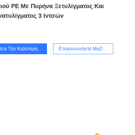
ιού PE Με Πυρήνα Ξετυλίγματος Και
ατυλίγματος 3 Ιντσών
ετε Την Καλύτερη Τιμή
Επικοινωνήστε Μαζί Μας