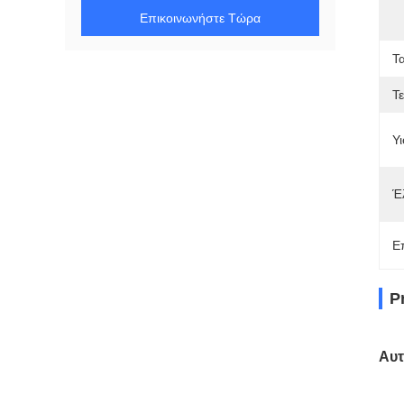
Επικοινωνήστε Τώρα
Τ
Τ
Υι
Έ
Ε
P
Αυτ