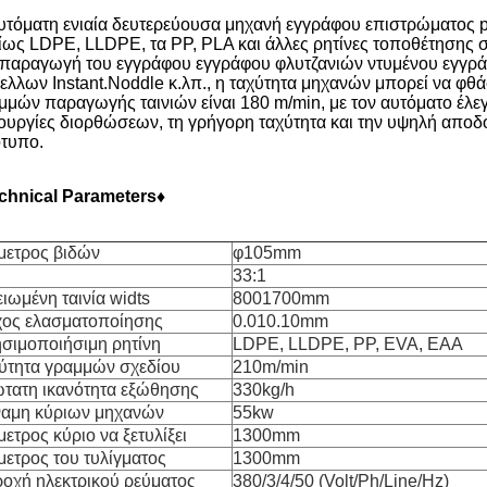
υτόματη ενιαία δευτερεύουσα μηχανή εγγράφου επιστρώματος 
ίως LDPE, LLDPE, τα PP, PLA και άλλες ρητίνες τοποθέτησης 
 παραγωγή του εγγράφου εγγράφου φλυτζανιών ντυμένου εγγρ
ελλων Instant.Noddle κ.λπ., η ταχύτητα μηχανών μπορεί να φθά
μμών παραγωγής ταινιών είναι 180 m/min, με τον αυτόματο έλεγ
τουργίες διορθώσεων, τη γρήγορη ταχύτητα και την υψηλή αποδο
τυπο.
chnical Parameters♦
μετρος βιδών
φ105mm
33:1
ειωμένη ταινία widts
8001700mm
ος ελασματοποίησης
0.010.10mm
σιμοποιήσιμη ρητίνη
LDPE, LLDPE, PP, EVA, EAA
ύτητα γραμμών σχεδίου
210m/min
τατη ικανότητα εξώθησης
330kg/h
αμη κύριων μηχανών
55kw
μετρος κύριο να ξετυλίξει
1300mm
μετρος του τυλίγματος
1300mm
οχή ηλεκτρικού ρεύματος
380/3/4/50 (Volt/Ph/Line/Hz)