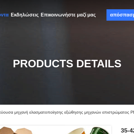
όντα
Εκδηλώσεις
Επικοινωνήστε μαζί μας
απόσπασ
PRODUCTS DETAILS
ρεύουσα μηχανή ελασματοποίησης εξώθησης μηχανών επιστρώματος P
35-4