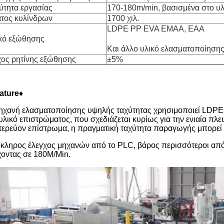
ύτητα εργασίας
170-180m/min, βασισμένα στο υλ
τος κυλίνδρων
1700 χιλ.
LDPE PP EVA EMAA, EAA
κό εξώθησης
Και άλλο υλικό ελασματοποίηση
ος ρητίνης εξώθησης
±5%
ature♦
ηχανή ελασματοποίησης υψηλής ταχύτητας χρησιμοποιεί LDP
υλικό επιστρώματος, που σχεδιάζεται κυρίως για την ενιαία πλε
τερεύον επίστρωμα, η πραγματική ταχύτητα παραγωγής μπορεί 
κληρος έλεγχος μηχανών από το PLC, βάρος περισσότεροι από 
χοντας σε 180M/Min.