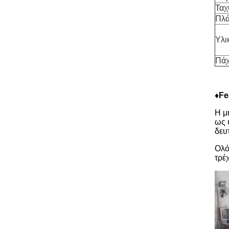
Ταχ
Πλά
Υλι
Πάχ
♦Fe
Η μ
ως 
δευ
Ολό
τρέ