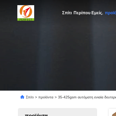
Σπίτι
Περίπου Εμείς.
προϊ
Σπίτι
>
προϊόντα
>
35-425gsm αυτόματη ενιαία δευτε
προϊόντα