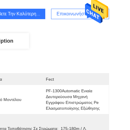
ετε Την Καλύτερη Τιμή
Επικοινωνήστε Μαζί Μας
iption
α
Fect
PF-1300Automatic Ενιαία 
Δευτερεύουσα Μηχανή 
μό Μοντέλου
Εγγράφου Επιστρώματος Pe 
Ελασματοποίησης Εξώθησης
ητα Τοποθέτησης Σε Στρώματα:
175-180m / Λ.