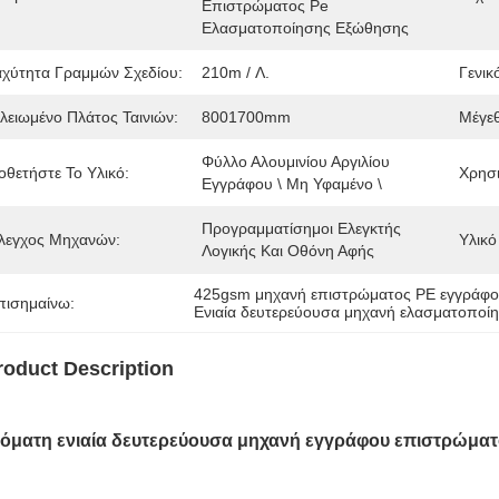
Επιστρώματος Pe 
Ελασματοποίησης Εξώθησης
αχύτητα Γραμμών Σχεδίου:
210m / Λ.
Γενικ
ελειωμένο Πλάτος Ταινιών:
8001700mm
Μέγε
Φύλλο Αλουμινίου Αργιλίου 
οθετήστε Το Υλικό:
Χρησι
Εγγράφου \ Μη Υφαμένο \
Προγραμματίσημοι Ελεγκτής 
λεγχος Μηχανών:
Υλικό
Λογικής Και Οθόνη Αφής
425gsm μηχανή επιστρώματος PE εγγράφ
πισημαίνω:
Ενιαία δευτερεύουσα μηχανή ελασματοποί
roduct Description
όματη ενιαία δευτερεύουσα μηχανή εγγράφου επιστρώμα