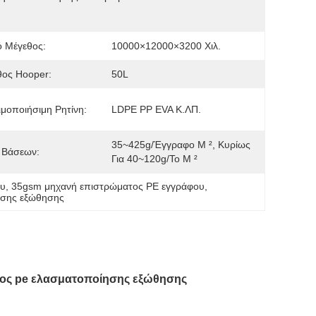
ό Μέγεθος:
10000×12000×3200 Χιλ.
θος Hooper:
50L
μοποιήσιμη Ρητίνη:
LDPE PP EVA Κ.ΛΠ.
35~425g/έγγραφο Μ ², Κυρίως 
 Βάσεων:
Για 40~120g/το Μ ²
ου
, 
35gsm μηχανή επιστρώματος PE εγγράφου
, 
ησης εξώθησης
τος pe ελασματοποίησης εξώθησης