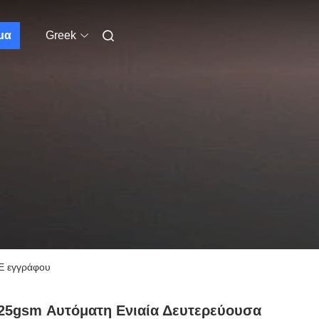
μα
Greek
E εγγράφου
25gsm Αυτόματη Ενιαία Δευτερεύουσα