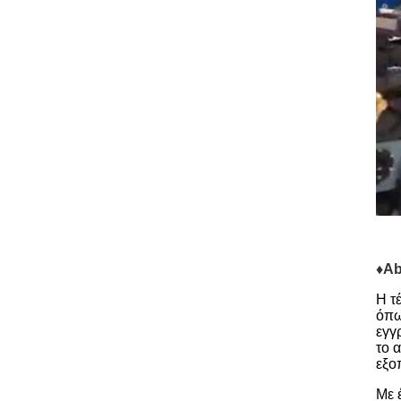
♦Ab
Η τ
όπω
εγγ
το 
εξο
Με 