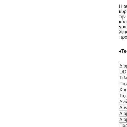
Η α
κυρ
την
κύπ
γρα
λει
πρό
♦Te
Διά
L/D
Τελ
Πάχ
Χρη
Ταχ
Ανώ
Δύν
Διά
Διά
Παρ