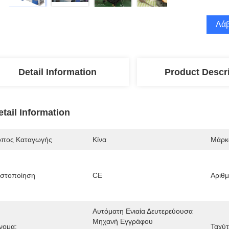
Λάβ
Detail Information
Product Descr
etail Information
όπος Καταγωγής
Κίνα
Μάρκ
ιστοποίηση
CE
Αριθ
Αυτόματη Ενιαία Δευτερεύουσα 
Μηχανή Εγγράφου 
νομα:
Ταχύτ