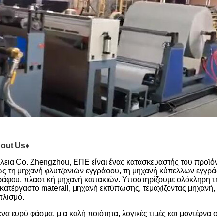
out Us♦
έλεια Co. Zhengzhou, ΕΠΕ είναι ένας κατασκευαστής του προϊό
ς τη μηχανή φλυτζανιών εγγράφου, τη μηχανή κύπελλων εγγρά
ράφου, πλαστική μηχανή καπακιών. Υποστηρίζουμε ολόκληρη τη
ακατέργαστο materail, μηχανή εκτύπωσης, τεμαχίζοντας μηχανή,
πλισμό.
ένα ευρύ φάσμα, μια καλή ποιότητα, λογικές τιμές και μοντέρνα