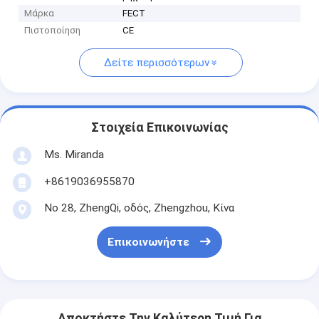
Μάρκα
FECT
Πιστοποίηση
CE
Δείτε περισσότερων
Στοιχεία Επικοινωνίας
Ms. Miranda
+8619036955870
Νο 28, ZhengQi, οδός, Zhengzhou, Κίνα
Επικοινωνήστε
Αποκτήστε Την Καλύτερη Τιμή Για