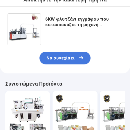
6KW φλυτζάνι εγγράφου που
κατασκευάζει τη μηχανή
φλυτζανιών εγγράφου τσαγιού
υψηλής ταχύτητας μηχανών 40ml-
16 Oz
Να συνεχίσει
Συνιστώμενα Προϊόντα