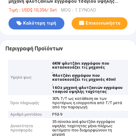
μηχανή φλυτζανιών εγγράφου τσαγιού υψηλής
ταχύτητας μηχανών 40ml-16 Oz
Τιμή：USD$ 10,356/ Set
MOQ：1 ΣΥΝΟΛΟ
Καλύτερη τιμή
Επικοινωνήστε
Περιγραφή Προϊόντων
6KW φλυτζάνι εγγράφου που
κατασκευάζει τις μηχανές
,
Φλυτζάνι εγγράφου που
Υψηλό φως
κατασκευάζει τις μηχανές 40ml
,
16Oz μηχανή φλυτζανιών εγγράφου
τσαγιού υψηλής ταχύτητας
30% T/T ως κατάθεση εκ των
Όροι πληρωμής
προτέρων, η ισορροπία από T/T μετά
από την παραγωγή
Αριθμό μοντέλου
Pfd-9
35 σύνολα ανά φλυτζάνι εγγράφου
Δυνατότητα
υψηλής ταχύτητας μήνα πλήρως
προσφοράς
αυτόματο που διαμορφώνουν τη
μηχανή