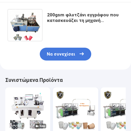
200gsm φλυτζάνι εγγράφου που
κατασκευάζει τη μηχανή
φλυτζανιών εγγράφου
κυματισμών καφέ μηχανών
60Pcs/Min
Να συνεχίσει
Συνιστώμενα Προϊόντα