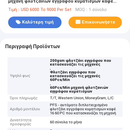
μηχανή φλυτζανιών εγγράφου κυματισμών καφέ
μηχανών 60Pcs/Min
Τιμή：USD 6000 To 9000 Per Set
MOQ：1 σύνολο
Καλύτερη τιμή
Επικοινωνήστε
Περιγραφή Προϊόντων
200gsm φλυτζάνι εγγράφου που
κατασκευάζει τις μηχανές
,
Φλυτζάνι εγγράφου που
Υψηλό φως
κατασκευάζει τις μηχανές
60Pcs/Min
,
60Pcs/Min μηχανή φλυτζανιών
εγγράφου κυματισμών
Όροι πληρωμής
T/T, Western Union, MoneyGram, L/C
PFS - αυτόματο διπλοτειχισμένο
Αριθμό μοντέλου
φλυτζάνι εγγράφου κυματισμών καφέ
16 60 PC που κατασκευάζει τη μηχανή
Δυνατότητα
60 σύνολα το μήνα
προσφοράς