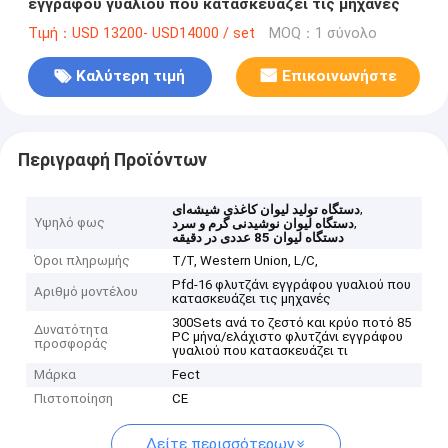
εγγράφου γυαλιού που κατασκευάζει τις μηχανές
Τιμή：USD 13200- USD14000 / set
MOQ：1 σύνολο
Καλύτερη τιμή
Επικοινωνήστε
Περιγραφή Προϊόντων
,
دستگاه تولید لیوان کاغذی شیشه‌ای
Υψηλό φως
,
دستگاه لیوان نوشیدنی گرم و سرد
دستگاه لیوان 85 عددی در دقیقه
Όροι πληρωμής
T/T, Western Union, L/C,
Pfd-16 φλυτζάνι εγγράφου γυαλιού που
Αριθμό μοντέλου
κατασκευάζει τις μηχανές
300Sets ανά το ζεστό και κρύο ποτό 85
Δυνατότητα
PC μήνα/ελάχιστο φλυτζάνι εγγράφου
προσφοράς
γυαλιού που κατασκευάζει τι
Μάρκα
Fect
Πιστοποίηση
CE
Δείτε περισσότερων