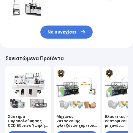
γυαλιού που κατασκευάζει τις
μηχανές
Να συνεχίσει
Συνιστώμενα Προϊόντα
Σύστημα
Μηχανές
Ελαστικές και
Παρακολούθησης
κατασκευής
εξατομικευόμ
CCD Έξυπνο Υψηλής
φλιτζάνων χαρτιού
μηχανές
Ταχύτητας 12m/min
380V για 150-350
κατασκευής