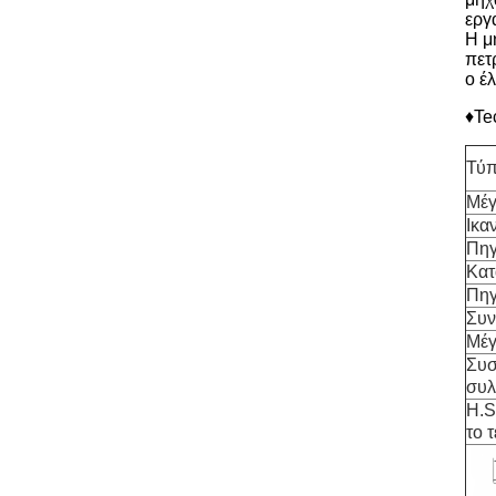
εργ
Η μ
πετ
ο έ
♦Te
Τύ
Μέγ
Ικα
Πηγ
Κατ
Πηγ
Συν
Μέγ
Συσ
συλ
H.S
το 