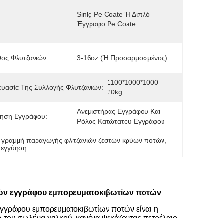
Sinlg Pe Coate Ή Διπλό 
:
Έγγραφο Pe Coate
ος Φλυτζανιών:
3-16oz (ή Προσαρμοσμένος)
1100*1000*1000   
υασία Της Συλλογής Φλυτζανιών:
70kg
Ανεμιστήρας Εγγράφου Και 
τηση Εγγράφου:
Ρόλος Κατώτατου Εγγράφου
 
γραμμή παραγωγής φλιτζανιών ζεστών κρύων ποτών
, 
 εγγύηση
νιών εγγράφου εμπορευματοκιβωτίων ποτών
εγγράφου εμπορευματοκιβωτίων ποτών είναι η
 του σωλήνα χαλκού, κανένα ψεκάζοντας πετρέλαιο