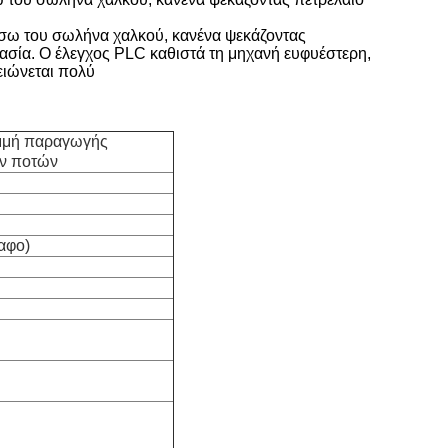
έσω του σωλήνα χαλκού, κανένα ψεκάζοντας
γασία. Ο έλεγχος PLC καθιστά τη μηχανή ευφυέστερη,
μειώνεται πολύ
αμμή παραγωγής
ων ποτών
αφο)