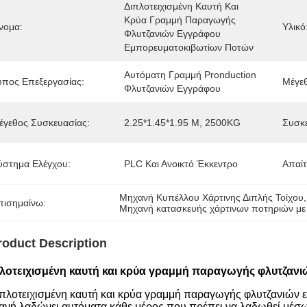
Διπλοτειχισμένη Καυτή Και 
Κρύα Γραμμή Παραγωγής 
νομα:
Υλικό
Φλυτζανιών Εγγράφου 
Εμπορευματοκιβωτίων Ποτών
Αυτόματη Γραμμή Pronduction 
ύπος Επεξεργασίας:
Μέγεθ
Φλυτζανιών Εγγράφου
έγεθος Συσκευασίας:
2.25*1.45*1.95 Μ, 2500KG
Συσκε
ύστημα Ελέγχου:
PLC Και Ανοικτό Έκκεντρο
Απαί
Μηχανή Κυπέλλου Χάρτινης Διπλής Τοίχου
,
πισημαίνω:
Μηχανή κατασκευής χάρτινων ποτηριών με
roduct Description
λοτειχισμένη καυτή και κρύα γραμμή παραγωγής φλυτζα
ιπλοτειχισμένη καυτή και κρύα γραμμή παραγωγής φλυτζανιών 
ανή λαδώνει αυτόματα κάθε μέρος που πρέπει να λαδωθεί μέσω