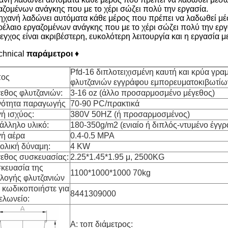
αζομένων ανάγκης που με το χέρι σώζει πολύ την εργασία.
ηχανή λαδώνει αυτόματα κάθε μέρος που πρέπει να λαδωθεί μ
ρέλαιο εργαζομένων ανάγκης που με το χέρι σώζει πολύ την ερ
λεγχος είναι ακριβέστερη, ευκολότερη λειτουργία και η εργασία 
chnical
παράμετροι
♦
Pfd-16 διπλοτειχισμένη καυτή και κρύα γρ
πος
φλυτζανιών εγγράφου εμπορευματοκιβωτί
εθος φλυτζανιών:
3-16 oz (άλλο προσαρμοσμένο μέγεθος)
νότητα παραγωγής
70-90 PC/πρακτικά
ή ισχύος:
380V 50HZ (ή προσαρμοσμένος)
άλληλο υλικό:
180-350g/m2 (ενιαίο ή διπλός-ντυμένο έγγρ
ή αέρα
0.4-0.5 MPA
ολική δύναμη:
4 KW
εθος συσκευασίας:
2.25*1.45*1.95 μ, 2500KG
κευασία της
1100*1000*1000 70kg
λογής φλυτζανιών
 κωδικοποιήστε για
8441309000
τελωνείο:
Α: τοπ διάμετρος: