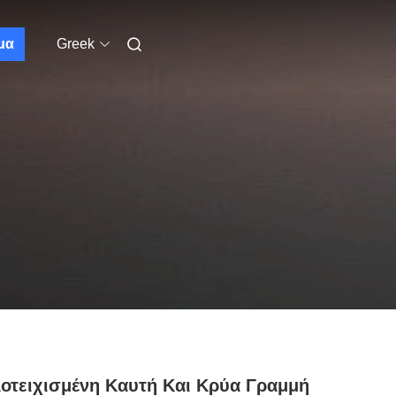
μα
Greek
οτειχισμένη Καυτή Και Κρύα Γραμμή