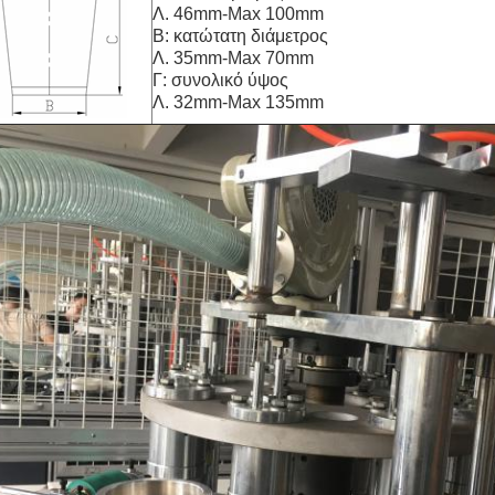
Λ. 46mm-Max 100mm
Β: κατώτατη διάμετρος
Λ. 35mm-Max 70mm
Γ: συνολικό ύψος
Λ. 32mm-Max 135mm