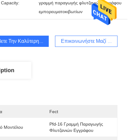
 Capacity:
γραμμή παραγωγής φλυτζανιών εγγράφου
εμπορευματοκιβωτίων
ετε Την Καλύτερη Τιμή
Επικοινωνήστε Μαζί Μας
iption
α
Fect
Pfd-16 Γραμμή Παραγωγής 
μό Μοντέλου
Φλυτζανιών Εγγράφου