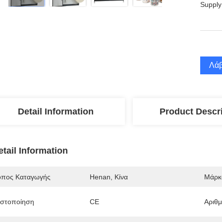
Supply
Λάβ
Detail Information
Product Descr
etail Information
όπος Καταγωγής
Henan, Κίνα
Μάρκ
ιστοποίηση
CE
Αριθ