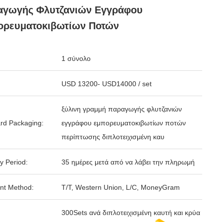
αγωγής Φλυτζανιών Εγγράφου
ορευματοκιβωτίων Ποτών
1 σύνολο
USD 13200- USD14000 / set
ξύλινη γραμμή παραγωγής φλυτζανιών
rd Packaging:
εγγράφου εμπορευματοκιβωτίων ποτών
περίπτωσης διπλοτειχισμένη καυ
y Period:
35 ημέρες μετά από να λάβει την πληρωμή
nt Method:
T/T, Western Union, L/C, MoneyGram
300Sets ανά διπλοτειχισμένη καυτή και κρύα