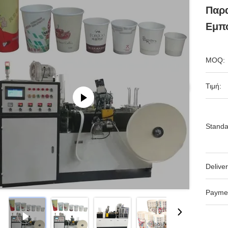
Παρ
Εμπ
MOQ:
Τιμή:
Standa
Deliver
Payme