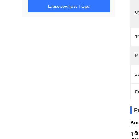
Επικοινωνήστε Τώρα
Ό
Τ
Μ
Σ
Ε
P
Διπ
η δ
μηχ