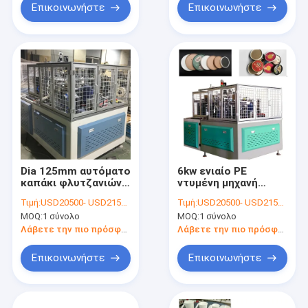
Επικοινωνήστε
Επικοινωνήστε
Dia 125mm αυτόματο
6kw ενιαίο PE
καπάκι φλυτζανιών
ντυμένη μηχανή
εγγράφου που
2800kg καπακιών
Τιμή:
USD20500- USD21500 / set
Τιμή:
USD20500- USD21500 / set
κατασκευάζει τη
φλυτζανιών
MOQ:
1 σύνολο
MOQ:
1 σύνολο
μηχανή 50 PC/λ.
εγγράφου ενός
χρόνου
Λάβετε την πιο πρόσφατη τιμή
Λάβετε την πιο πρόσφατη τιμή
Επικοινωνήστε
Επικοινωνήστε