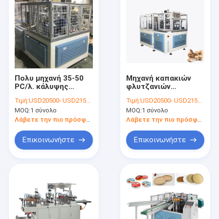
Πολυ μηχανή 35-50
Μηχανή καπακιών
PC/λ. κάλυψης
φλυτζανιών
φλυτζανιών
κύπελλων εγγράφου
Τιμή:
USD20500- USD21500 / set
Τιμή:
USD20500- USD21500 / set
εγγράφου
ενός χρόνου 180-
MOQ:
1 σύνολο
MOQ:
1 σύνολο
λειτουργίας 8oz
400gsm για
12oz 16oz
Λάβετε την πιο πρόσφατη τιμή
Λάβετε την πιο πρόσφατη τιμή
Επικοινωνήστε
Επικοινωνήστε
Σπίτι
Προϊόντα
Περίπου εμείς