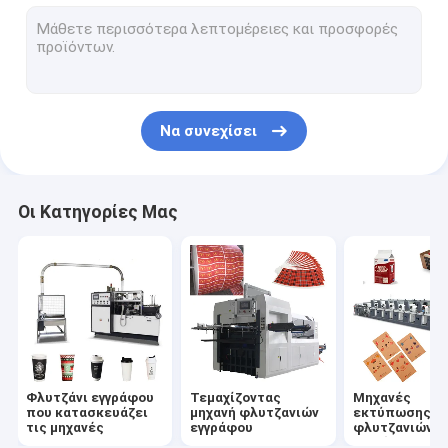
κύπελλο εγγράφου που κατασκευάζει τη μηχανή
Μηχανή κατασκευής τσαντών εγγράφου
Μηχανή επιστρώματος PE εγγράφου
Να συνεχίσει
Πιάτο εγγράφου που κατασκευάζει τις μηχανές
Punching φλυτζανιών εγγράφου μηχανή
Οι Κατηγορίες Μας
Μηχανές αχύρου εγγράφου
Έγγραφο που σκίζει τις μηχανές
Μηχανή καπακιών φλυτζανιών
Πρώτη ύλη φλυτζανιών εγγράφου
Φλυτζάνι εγγράφου
Τεμαχίζοντας
Μηχανές
που κατασκευάζει
μηχανή φλυτζανιών
εκτύπωσης
τις μηχανές
εγγράφου
φλυτζανιών
εγγράφου