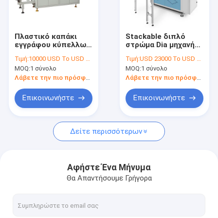
Γύρος εργοστασίων
Ποιοτικός έλεγχος
Πλαστικό καπάκι
Stackable διπλό
εγγράφου κύπελλων
στρώμα Dia μηχανή
Μας ελάτε σε επαφή με
της Kraft μηχανών
καπακιών 50125mm
Τιμή:
10000 USD To USD 10800 Per Set
Τιμή:
USD 23000 To USD 25000 Per Set
κάλυψης
φλυτζανιών 50 έως
MOQ:
1 σύνολο
MOQ:
1 σύνολο
φλυτζανιών PP PET
70 PC/λ.
Ειδήσεις
CP που διαμορφώνει
Λάβετε την πιο πρόσφατη τιμή
Λάβετε την πιο πρόσφατη τιμή
τη μηχανή
Επικοινωνήστε
Επικοινωνήστε
Φλυτζάνι εγγράφου που κατασκευάζει τις μηχανές
Δείτε περισσότερων
Τεμαχίζοντας μηχανή φλυτζανιών εγγράφου
Μηχανές εκτύπωσης φλυτζανιών εγγράφου
Αφήστε Ένα Μήνυμα
Θα Απαντήσουμε Γρήγορα
Μηχανή καλαθακιών με φαγητό εγγράφου
Μηχανή συσκευασίας φλυτζανιών εγγράφου