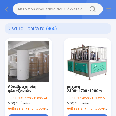
Όλα Τα Προϊόντα
(466)
Αδιάβροχη ύλη
μηχανή
φλυτζανιών
2400*1700*1900mm
εγγράφου ρόλων
καπακιών
Τιμή:
USD$ 1200-1500/set
Τιμή:
USD20500- USD21500 / set
ντυμένου εγγράφου
φλυτζανιών
MOQ:
1 σύνολο
MOQ:
1 σύνολο
PE βαθμού τροφίμων
εμπορευματοκιβωτίων
πρώτη
τροφίμων 380v 50hz
Λάβετε την πιο πρόσφατη τιμή
Λάβετε την πιο πρόσφατη τιμή
3ph 750ml