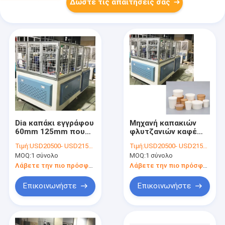
Δώστε τις απαιτήσεις σας
Dia καπάκι εγγράφου
Μηχανή καπακιών
60mm 125mm που
φλυτζανιών καφέ
καθιστά τη μηχανή
ελέγχου 280-450gsm
Τιμή:
USD20500- USD21500 / set
Τιμή:
USD20500- USD21500 / set
χαμηλού θορύβου
PLC CE για το καπάκι
MOQ:
1 σύνολο
MOQ:
1 σύνολο
φλυτζανιών
εγγράφου
Λάβετε την πιο πρόσφατη τιμή
Λάβετε την πιο πρόσφατη τιμή
Επικοινωνήστε
Επικοινωνήστε