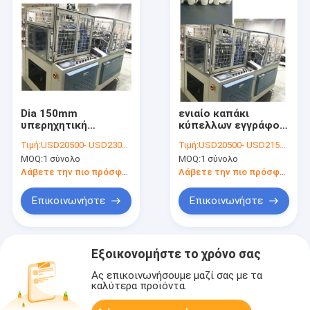
Dia 150mm
ενιαίο καπάκι
υπερηχητική
κύπελλων εγγράφου
σφραγίζοντας
τοίχων 380V 50HZ
Τιμή:
USD20500- USD23000 / set
Τιμή:
USD20500- USD21500 / set
μηχανή καπακιών
που διαμορφώνει τη
MOQ:
1 σύνολο
MOQ:
1 σύνολο
φλυτζανιών για το
μηχανή 2800KG
κύπελλο εγγράφου
Λάβετε την πιο πρόσφατη τιμή
Λάβετε την πιο πρόσφατη τιμή
Επικοινωνήστε
Επικοινωνήστε
Εξοικονομήστε το χρόνο σας
Ας επικοινωνήσουμε μαζί σας με τα
καλύτερα προϊόντα.