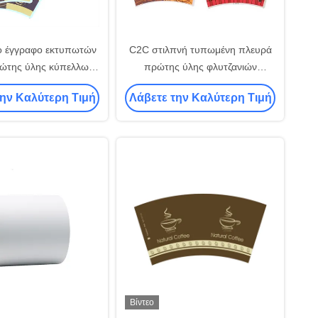
ο έγγραφο εκτυπωτών
C2C στιλπνή τυπωμένη πλευρά
ρώτης ύλης κύπελλων
πρώτης ύλης φλυτζανιών
ών εγγράφου φύλλων
εγγράφου αργίλου φύλλων τέχνης
την Καλύτερη Τιμή
Λάβετε την Καλύτερη Τιμή
οποίησης μεγέθους
διπλή αδιάβροχη
Βίντεο