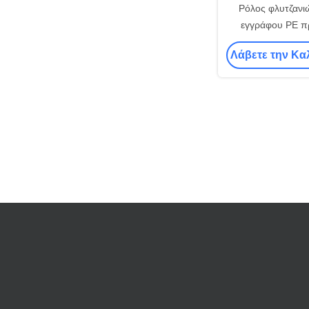
Ρόλος φλυτζανι
εγγράφου PE π
φλυτζανιών εγγ
Λάβετε την Κα
τροφί