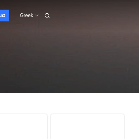
μα
Greek