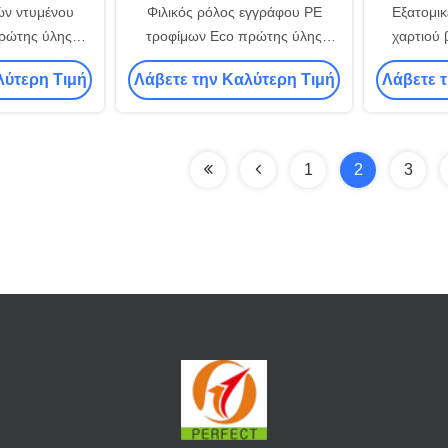
ών ντυμένου
Φιλικός ρόλος εγγράφου PE
Εξατομι
ρώτης ύλης
τροφίμων Eco πρώτης ύλης
χαρτιού 
ράφου βαθμού
φλυτζανιών ντυμένου εγγράφου
φλυτζανιώ
λύτερη Τιμή
Λάβετε την Καλύτερη Τιμή
Λάβετε 
μων
pe
1
2
3