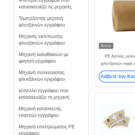
Φλυτζάνι εγγράφου που
κατασκευάζει τις μηχανές
Τεμαχίζοντας μηχανή
φλυτζανιών εγγράφου
Μηχανές εκτύπωσης
φλυτζανιών εγγράφου
Βίντεο
Μηχανή καλαθακιών με
PE διπλός ρόλ
φαγητό εγγράφου
φλυτζανιών καφέ
καυτός και κρύος 
Μηχανή συσκευασίας
Λάβετε την Κα
φλυτζα
φλυτζανιών εγγράφου
κύπελλο εγγράφου που
κατασκευάζει τη μηχανή
Μηχανή κατασκευής
τσαντών εγγράφου
Μηχανή επιστρώματος PE
εγγράφου