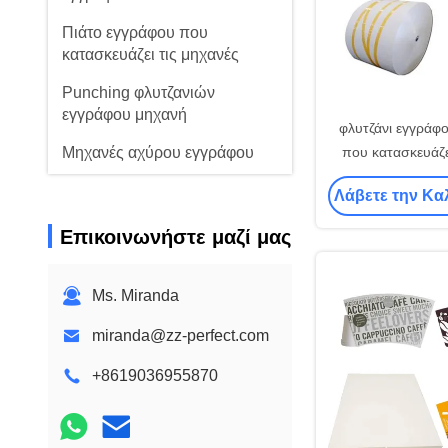
Πιάτο εγγράφου που
κατασκευάζει τις μηχανές
Punching φλυτζανιών
εγγράφου μηχανή
φλυτζάνι εγγράφ
Μηχανές αχύρου εγγράφου
που κατασκευάζε
έγγραφο pe πρώ
Έγγραφο που σκίζει τις
Λάβετε την Κα
κοιλάνει τ
μηχανές
Επικοινωνήστε μαζί μας
Μηχανή καπακιών
φλυτζανιών
Ms. Miranda
Πρώτη ύλη φλυτζανιών
εγγράφου
miranda@zz-perfect.com
+8619036955870