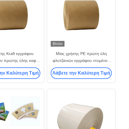
Βίντεο
της Kraft εγγράφου
Μίας χρήσης PE πρώτη ύλη
ών πρώτης ύλης καφέ
φλυτζανιών εγγράφου ντυμένου
raft φλυτζανιών μίας
εγγράφου αδιάβροχη
την Καλύτερη Τιμή
Λάβετε την Καλύτερη Τιμή
ης έγγραφο Eco