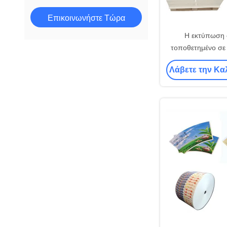
Επικοινωνήστε Τώρα
Η εκτύπωση σ
τοποθετημένο σε
pe φλυτζάνι εγγ
Λάβετε την Κα
εγγράφου καθι
πρώτη ύλη α