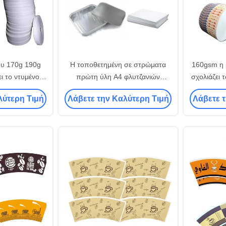
ου 170g 190g
Η τοποθετημένη σε στρώματα
160gsm η 
ι το ντυμένο
πρώτη ύλη A4 φλυτζανιών
σχολιάζει 
της ύλης να
εγγράφου φύλλων εγγράφου
πρώτης ύλη
λύτερη Τιμή
Λάβετε την Καλύτερη Τιμή
Λάβετε 
ο ρόλο
σχολιάζει το έγγραφο τέχνης C1s