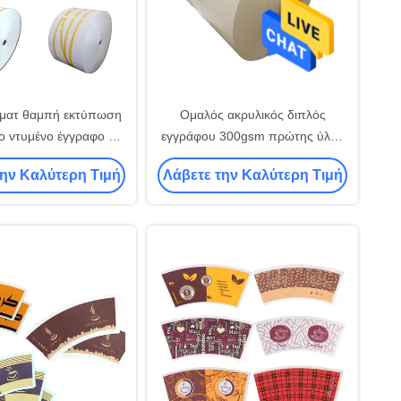
ματ θαμπή εκτύπωση
Ομαλός ακρυλικός διπλός
το ντυμένο έγγραφο pe
εγγράφου 300gsm πρώτης ύλης
ς φλυτζανιών τσαγιού
A4 φλυτζανιών εγγράφου
την Καλύτερη Τιμή
Λάβετε την Καλύτερη Τιμή
εγγράφου
ασφαλίστρου που ντύνεται