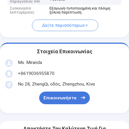
παραγγελίας min
Συσκευασία
Εξαγωγή-τυποποιημένη και πλόιμη
λεπτομέρειες
ξύλινη περίπτωση.
Δείτε περισσότερων
Στοιχεία Επικοινωνίας
Ms. Miranda
+8619036955870
Νο 28, ZhengQi, οδός, Zhengzhou, Κίνα
Επικοινωνήστε
Αποκτήστε Την Καλύτερη Τιμή Για