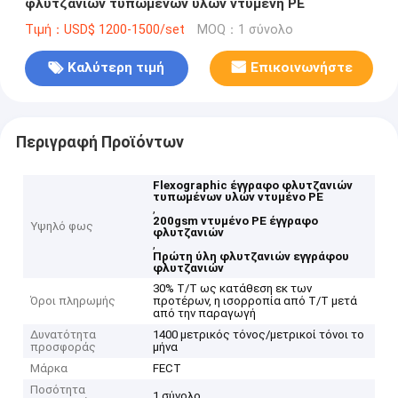
φλυτζανιών τυπωμένων υλών ντυμένη PE
Τιμή：USD$ 1200-1500/set
MOQ：1 σύνολο
Καλύτερη τιμή
Επικοινωνήστε
Περιγραφή Προϊόντων
Flexographic έγγραφο φλυτζανιών
τυπωμένων υλών ντυμένο PE
,
200gsm ντυμένο PE έγγραφο
Υψηλό φως
φλυτζανιών
,
Πρώτη ύλη φλυτζανιών εγγράφου
φλυτζανιών
30% T/T ως κατάθεση εκ των
Όροι πληρωμής
προτέρων, η ισορροπία από T/T μετά
από την παραγωγή
Δυνατότητα
1400 μετρικός τόνος/μετρικοί τόνοι το
προσφοράς
μήνα
Μάρκα
FECT
Ποσότητα
1 σύνολο