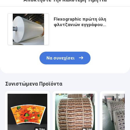
Flexographic πρώτη ύλη
φλυτζανιών εγγράφου
φλυτζανιών τυπωμένων υλών
ντυμένη PE
Να συνεχίσει
Συνιστώμενα Προϊόντα