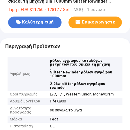
σκίζει τη μηχανή Dia 1000mm Slitter Rewinder
ρόλων εγγράφου
Τιμή：FOB $11250 - 12812 / Set
MOQ：1 σύνολο
Καλύτερη τιμή
Επικοινωνήστε
Περιγραφή Προϊόντων
ρόλος εγγράφου καταλόγων
μετρητών που σκίζει τη μηχανή
,
Slitter Rewinder ρόλων εγγράφου
Υψηλό φως
1000mm
,
2.2kw slitter ρόλων εγγράφου
rewinder
Όροι πληρωμής
L/C, T/T, Western Union, MoneyGram
Αριθμό μοντέλου
Pf-FQ900
Δυνατότητα
90 σύνολα το μήνα
προσφοράς
Μάρκα
Fect
Πιστοποίηση
CE