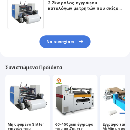
2.2kw ρόλος εγγράφου
καταλόγων μετρητών που σκίζει
τη μηχανή Dia 1000mm Slitter
Rewinder ρόλων εγγράφου
Να συνεχίσει
Συνιστώμενα Προϊόντα
Μη υφαμένο Slitter
60-450gsm έγγραφο
Έγγραφο ταινι
ταινιών που
που σκίζει τις
M/Min μη υφα