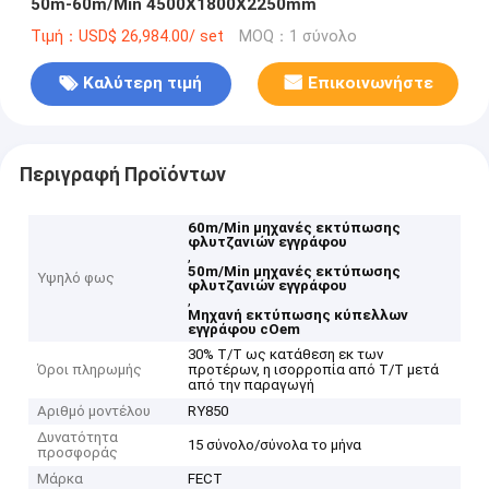
50m-60m/Min 4500X1800X2250mm
Τιμή：USD$ 26,984.00/ set
MOQ：1 σύνολο
Καλύτερη τιμή
Επικοινωνήστε
Περιγραφή Προϊόντων
60m/Min μηχανές εκτύπωσης
φλυτζανιών εγγράφου
,
50m/Min μηχανές εκτύπωσης
Υψηλό φως
φλυτζανιών εγγράφου
,
Μηχανή εκτύπωσης κύπελλων
εγγράφου cOem
30% T/T ως κατάθεση εκ των
Όροι πληρωμής
προτέρων, η ισορροπία από T/T μετά
από την παραγωγή
Αριθμό μοντέλου
RY850
Δυνατότητα
15 σύνολο/σύνολα το μήνα
προσφοράς
Μάρκα
FECT