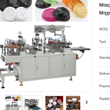
Μία
Μηχ
MOQ:
Τιμή:
Standa
Deliver
Payme
Supply