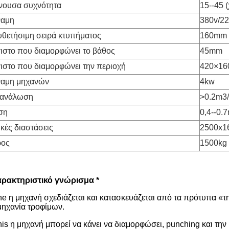
νουσα συχνότητα
15--45 (
ναμη
380v/2
υθετήσιμη σειρά κτυπήματος
160mm
ιστο που διαμορφώνει το βάθος
45mm
ιστο που διαμορφώνει την περιοχή
420×1
αμη μηχανών
4kw
τανάλωση
>0.2m3
ση
0,4--0.
ικές διαστάσεις
2500x1
ρος
1500kg
αρακτηριστικό γνώρισμα *
he η μηχανή σχεδιάζεται και κατασκευάζεται από τα πρότυπα «τ
μηχανία τροφίμων.
his η μηχανή μπορεί να κάνει να διαμορφώσει, punching και τ