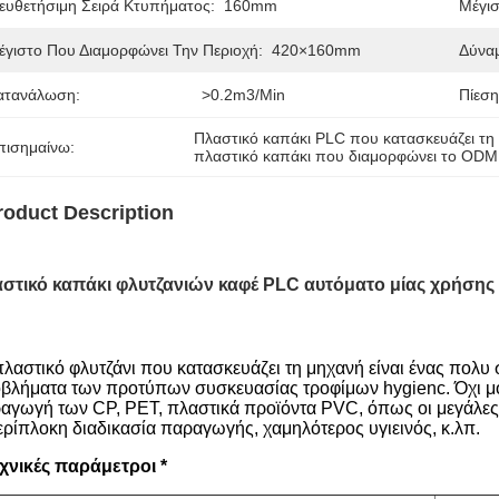
ιευθετήσιμη Σειρά Κτυπήματος:
160mm
Μέγισ
έγιστο Που Διαμορφώνει Την Περιοχή:
420×160mm
Δύνα
ατανάλωση:
>0.2m3/min
Πίεση
Πλαστικό καπάκι PLC που κατασκευάζει τη
πισημαίνω:
πλαστικό καπάκι που διαμορφώνει το OD
roduct Description
στικό καπάκι φλυτζανιών καφέ PLC αυτόματο μίας χρήσης
πλαστικό φλυτζάνι που κατασκευάζει τη μηχανή είναι ένας πολυ
βλήματα των προτύπων συσκευασίας τροφίμων hygienc. Όχι μό
αγωγή των CP, PET, πλαστικά προϊόντα PVC, όπως οι μεγάλες 
ερίπλοκη διαδικασία παραγωγής, χαμηλότερος υγιεινός, κ.λπ.
χνικές παράμετροι
*