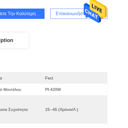
ετε Την Καλύτερη Τιμή
Επικοινωνήστε Μαζί Μας
iption
α
Fect
μό Μοντέλου
Pf-420W
υσα Συχνότητα:
15--45 (χρόνοι/λ.)