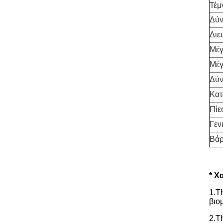
Τέμ
Δύ
Διε
Μέγ
Μέγ
Δύν
Κα
Πίε
Γεν
Βά
* Χ
1.T
βιο
2.T