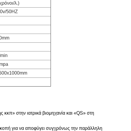
χρόνοι/λ.)
20v/50HZ
60mm
/min
7mpa
600x1000mm
ης κκπ» στην ιατρικά βιομηχανία και «QS» στη
ην κοπή για να αποφύγει συγχρόνως την παράλληλη