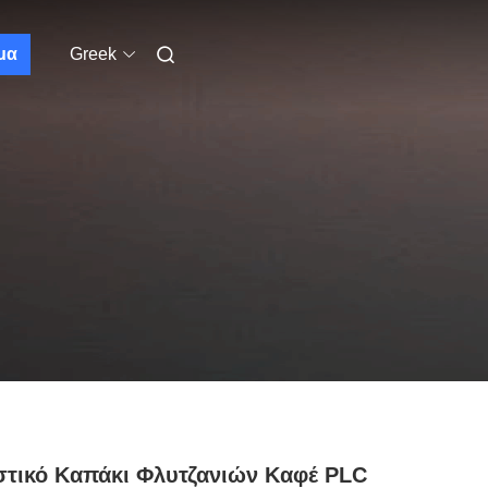
μα
Greek
τικό Καπάκι Φλυτζανιών Καφέ PLC