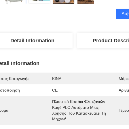
Λάβ
Detail Information
Product Descr
etail Information
όπος Καταγωγής
ΚΙΝΑ
Μάρκ
ιστοποίηση
CE
Αριθ
Πλαστικό Καπάκι Φλυτζανιών 
Καφέ PLC Αυτόματο Μίας 
νομα:
Τέμνο
Χρήσης Που Κατασκευάζει Τη 
Μηχανή