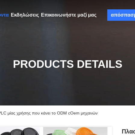
όντα
Εκδηλώσεις
Επικοινωνήστε μαζί μας
απόσπασ
PRODUCTS DETAILS
 PLC μίας χρήσης που κάνει το ODM cOem μηχανών
Πλασ