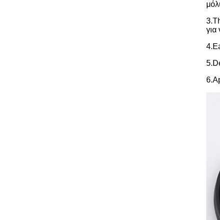
μόλ
3.T
για
4.E
5.D
6.A