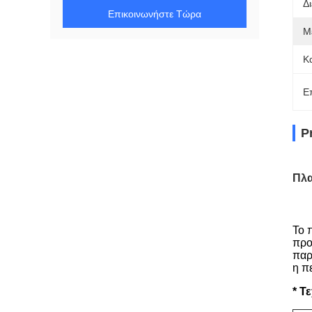
Δ
Επικοινωνήστε Τώρα
Μ
Κ
Ε
P
Πλα
Το 
προ
παρ
η π
*
Τε