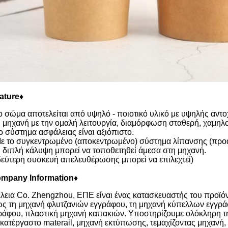
ature♦
ο σώμα αποτελείται από υψηλό - ποιοτικό υλικό με υψηλής αντο
Η μηχανή με την ομαλή λειτουργία, διαμόρφωση σταθερή, χαμηλ
Το σύστημα ασφάλειας είναι αξιόπιστο.
Με το συγκεντρωμένο (αποκεντρωμένο) σύστημα λίπανσης (προα
Η διπλή κάλυψη μπορεί να τοποθετηθεί άμεσα στη μηχανή.
δεύτερη συσκευή απελευθέρωσης μπορεί να επιλεχτεί)
mpany Information♦
έλεια Co. Zhengzhou, ΕΠΕ είναι ένας κατασκευαστής του προϊό
ς τη μηχανή φλυτζανιών εγγράφου, τη μηχανή κύπελλων εγγρά
ράφου, πλαστική μηχανή καπακιών. Υποστηρίζουμε ολόκληρη τη
ακατέργαστο materail, μηχανή εκτύπωσης, τεμαχίζοντας μηχανή,