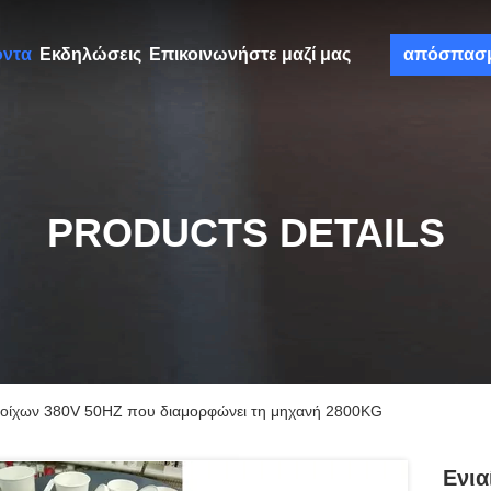
όντα
Εκδηλώσεις
Επικοινωνήστε μαζί μας
απόσπασ
PRODUCTS DETAILS
 τοίχων 380V 50HZ που διαμορφώνει τη μηχανή 2800KG
Ενι