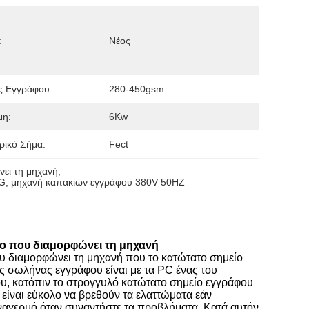
:
Νέος
ς Εγγράφου:
280-450gsm
μη:
6Kw
ρικό Σήμα:
Fect
ει τη μηχανή
, 
KG
, 
μηχανή καπακιών εγγράφου 380V 50HZ
το που διαμορφώνει τη μηχανή
υ διαμορφώνει τη μηχανή που το κατώτατο σημείο
ς σωλήνας εγγράφου είναι με τα PC ένας του
υ, κατόπιν το στρογγυλό κατώτατο σημείο εγγράφου
 είναι εύκολο να βρεθούν τα ελαττώματα εάν
υναγερμό όταν συναντήστε τα προβλήματα. Κατά αυτόν