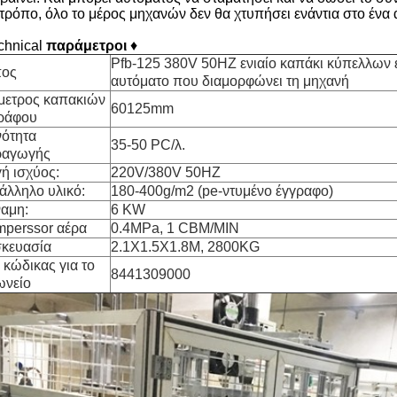
 τρόπο, όλο το μέρος μηχανών δεν θα χτυπήσει ενάντια στο ένα 
chnical
παράμετροι
♦
Pfb-125 380V 50HZ ενιαίο καπάκι κύπελλων 
πος
αυτόματο που διαμορφώνει τη μηχανή
μετρος καπακιών
60125mm
ράφου
νότητα
35-50 PC/λ.
ραγωγής
ή ισχύος:
220V/380V 50HZ
άλληλο υλικό:
180-400g/m2 (pe-ντυμένο έγγραφο)
αμη:
6 KW
perssor αέρα
0.4MPa, 1 CBM/MIN
κευασία
2.1X1.5X1.8M, 2800KG
 κώδικας για το
8441309000
ωνείο