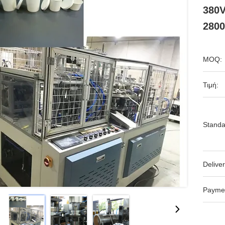
380V
280
MOQ:
Τιμή:
Standa
Deliver
Payme