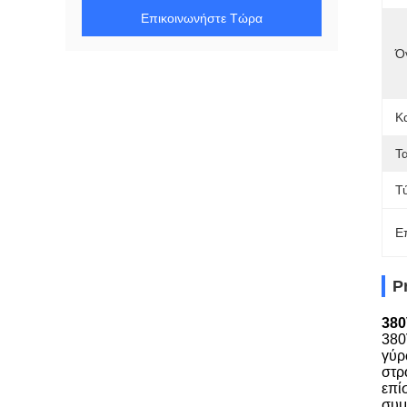
Επικοινωνήστε Τώρα
Ό
Κ
Τ
Τ
Ε
P
380
380
γύρ
στρ
επί
συμ