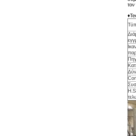
τον
♦Te
Τύ
Διά
εγγ
Ικα
πα
Πηγ
Κατ
Δύν
Com
Συσ
H.S
τελ