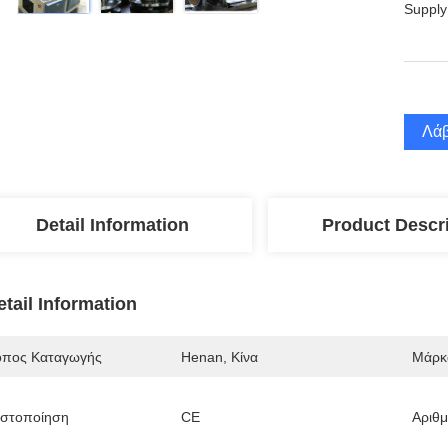
Supply
Λάβ
Detail Information
Product Descr
etail Information
όπος Καταγωγής
Henan, Κίνα
Μάρκ
ιστοποίηση
CE
Αριθ