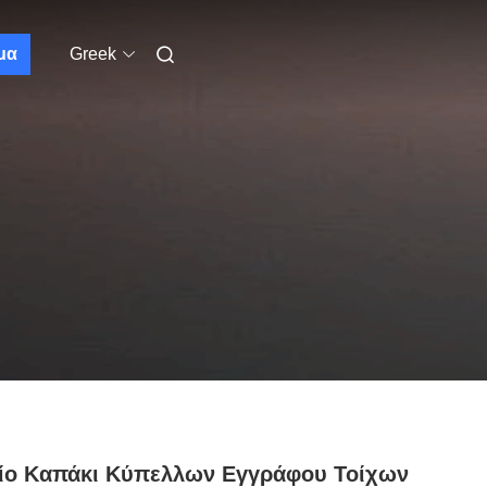
μα
Greek
αίο Καπάκι Κύπελλων Εγγράφου Τοίχων