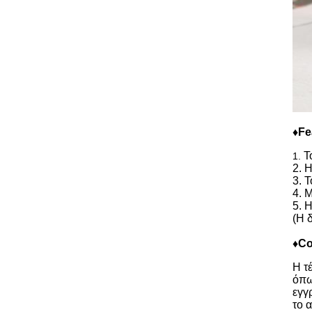
♦Fe
Τ
1.
2. 
3. 
4. 
5. 
(Η 
♦Co
Η τ
όπω
εγγ
το 