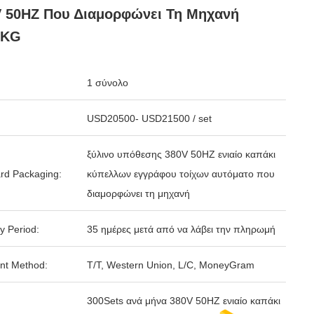
 50HZ Που Διαμορφώνει Τη Μηχανή
0KG
1 σύνολο
USD20500- USD21500 / set
ξύλινο υπόθεσης 380V 50HZ ενιαίο καπάκι
rd Packaging:
κύπελλων εγγράφου τοίχων αυτόματο που
διαμορφώνει τη μηχανή
y Period:
35 ημέρες μετά από να λάβει την πληρωμή
nt Method:
T/T, Western Union, L/C, MoneyGram
300Sets ανά μήνα 380V 50HZ ενιαίο καπάκι