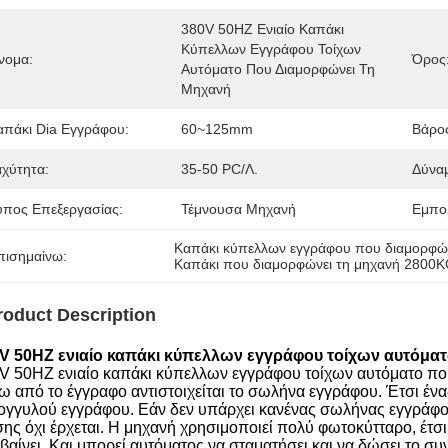
380V 50HZ Ενιαίο Καπάκι 
Κύπελλων Εγγράφου Τοίχων 
νομα:
Όρος
Αυτόματο Που Διαμορφώνει Τη 
Μηχανή
απάκι Dia Εγγράφου:
60~125mm
Βάρο
αχύτητα:
35-50 PC/λ.
Δύνα
ύπος Επεξεργασίας:
Τέμνουσα Μηχανή
Εμπο
Καπάκι κύπελλων εγγράφου που διαμορφών
πισημαίνω:
Καπάκι που διαμορφώνει τη μηχανή 2800
roduct Description
V 50HZ ενιαίο καπάκι κύπελλων εγγράφου τοίχων αυτόμα
V 50HZ ενιαίο καπάκι κύπελλων εγγράφου τοίχων αυτόματο πο
ω από το έγγραφο αντιστοιχείται το σωλήνα εγγράφου. Έτσι ένα
ογγυλού εγγράφου. Εάν δεν υπάρχει κανένας σωλήνας εγγράφο
σης όχι έρχεται. Η μηχανή χρησιμοποιεί πολύ φωτοκύτταρο, έτσι
βαίνει. Και μπορεί αυτόματος να σταματήσει και να δώσει το σ