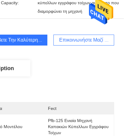
 Capacity:
κύπελλων εγγράφου τοίχων αυτόματο που
διαμορφώνει τη μηχανή
ετε Την Καλύτερη Τιμή
Επικοινωνήστε Μαζί Μας
iption
α
Fect
Pfb-125 Ενιαία Μηχανή 
μό Μοντέλου
Καπακιών Κύπελλων Εγγράφου 
Τοίχων