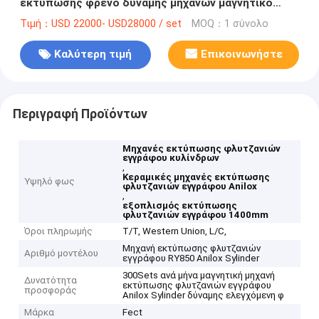
εκτύπωσης φρένο δύναμης μηχανών μαγνητικό
ελεγχόμενο
Τιμή：USD 22000- USD28000 / set
MOQ：1 σύνολο
Καλύτερη τιμή
Επικοινωνήστε
Περιγραφή Προϊόντων
Μηχανές εκτύπωσης φλυτζανιών
εγγράφου κυλίνδρων
,
Κεραμικές μηχανές εκτύπωσης
Υψηλό φως
φλυτζανιών εγγράφου Anilox
,
εξοπλισμός εκτύπωσης
φλυτζανιών εγγράφου 1400mm
Όροι πληρωμής
T/T, Western Union, L/C,
Μηχανή εκτύπωσης φλυτζανιών
Αριθμό μοντέλου
εγγράφου RY850 Anilox Sylinder
300Sets ανά μήνα μαγνητική μηχανή
Δυνατότητα
εκτύπωσης φλυτζανιών εγγράφου
προσφοράς
Anilox Sylinder δύναμης ελεγχόμενη φ
Μάρκα
Fect