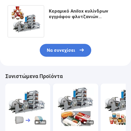
Κεραμικό Anilox κυλίνδρων
εγγράφου φλυτζανιών
εκτύπωσης φρένο δύναμης
μηχανών μαγνητικό ελεγχόμενο
Να συνεχίσει
Συνιστώμενα Προϊόντα