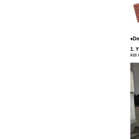
♦De
1.
Υ
και