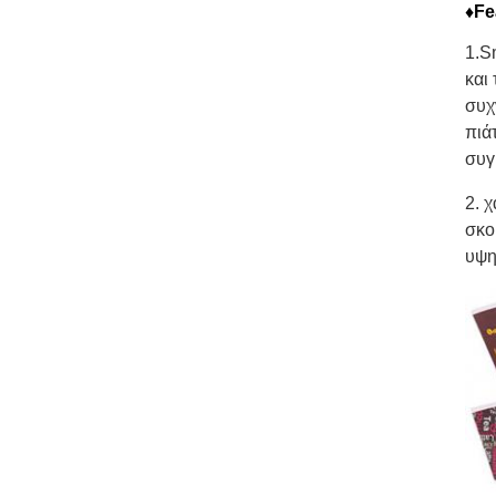
♦Fe
1.S
και
συχ
πιά
συγ
2. 
σκο
υψη