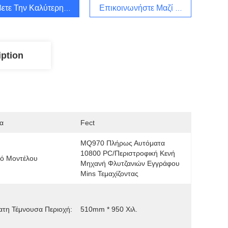
ετε Την Καλύτερη Τιμή
Επικοινωνήστε Μαζί Μας
iption
α
Fect
MQ970 Πλήρως Αυτόματα 
10800 PC/περιστροφική Κενή 
μό Μοντέλου
Μηχανή Φλυτζανιών Εγγράφου 
Mins Τεμαχίζοντας
τη Τέμνουσα Περιοχή:
510mm * 950 Χιλ.