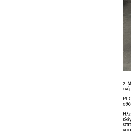
Μ
2.
ενέ
PLC
οθό
Ηλε
ελέ
επι
και 