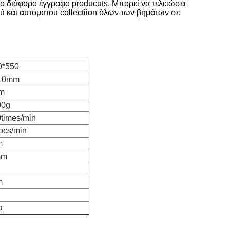
ο διάφορο έγγραφο producuts. Μπορεί να τελειώσει
 και αυτόματου collectiion όλων των βημάτων σε
*550
10mm
m
00g
times/min
pcs/min
m
mm
m
a