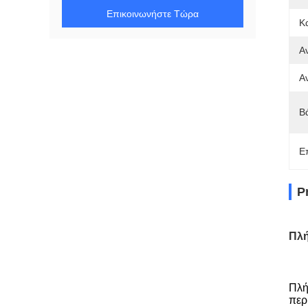
Επικοινωνήστε Τώρα
Κ
Α
Α
Β
Ε
P
Πλή
Πλή
περ