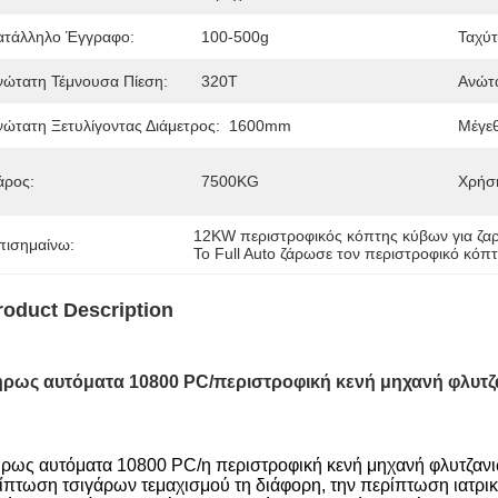
ατάλληλο Έγγραφο:
100-500g
Ταχύτ
νώτατη Τέμνουσα Πίεση:
320T
Ανώτα
νώτατη Ξετυλίγοντας Διάμετρος:
1600mm
Μέγεθ
άρος:
7500KG
Χρήσ
12KW περιστροφικός κόπτης κύβων για ζα
πισημαίνω:
Το Full Auto ζάρωσε τον περιστροφικό κόπ
roduct Description
ρως αυτόματα 10800 PC/περιστροφική κενή μηχανή φλυτζ
ρως αυτόματα 10800 PC/η περιστροφική κενή μηχανή φλυτζανιών
ίπτωση τσιγάρων τεμαχισμού τη διάφορη, την περίπτωση ιατρική