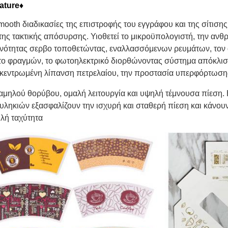
ature♦
mooth διαδικασίες της επιστροφής του εγγράφου και της σίτισ
 της τακτικής απόσυρσης. Υιοθετεί το μικροϋπολογιστή, την α
νότητας σερβο τοποθετώντας, εναλλασσόμενων ρευμάτων, τον α
το φραγμών, το φωτοηλεκτρικό διορθώνοντας σύστημα απόκλιση
κεντρωμένη λίπανση πετρελαίου, την προστασία υπερφόρτωσης
χαμηλού θορύβου, ομαλή λειτουργία και υψηλή τέμνουσα πίεση.
υληκιών εξασφαλίζουν την ισχυρή και σταθερή πίεση και κάνου
λή ταχύτητα