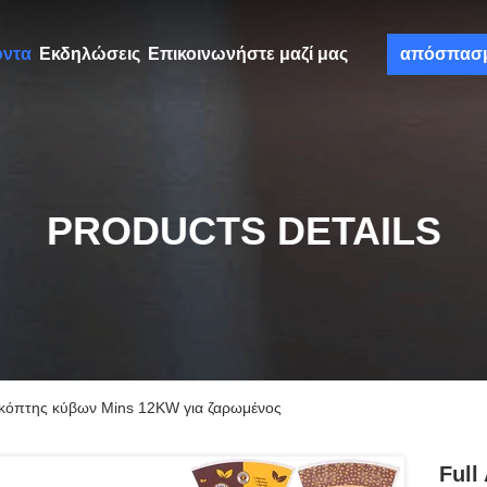
όντα
Εκδηλώσεις
Επικοινωνήστε μαζί μας
απόσπασ
PRODUCTS DETAILS
 κόπτης κύβων Mins 12KW για ζαρωμένος
Full