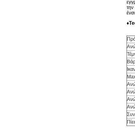
εγγ
την
ένα
♦Te
Πρ
Ανώ
Τέμ
Βάρ
Ικα
Max
Ανώ
Ανώ
Ανώ
Ανώ
Συν
Πίε