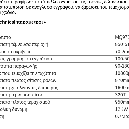
ράφου τροφίμων, το κύπελλο εγγράφου, τις τσάντες δώρων και τ
 αποτύπωση σε ανάγλυφο εγγράφου, να ζαρώσει, του τεμαχισμού
ν χρόνο.
chnical
παράμετροι
♦
ότυπο
MQ970
τατη τέμνουσα περιοχή
950*5
νουσα ακρίβεια
±0.2m
ος γραμμαρίου εγγράφου
100-5
νότητα παραγωγής
90-180
 που τεμαχίζει την ταχύτητα
10800
τατο πλάτος σίτισης ρόλων
970m
τατη ξετυλίγοντας διάμετρος
1600
τατη τέμνουσα πίεση
320T
τατο πλάτος τεμαχισμού
950m
ολική δύναμη
12KW
ση
0.7Mp