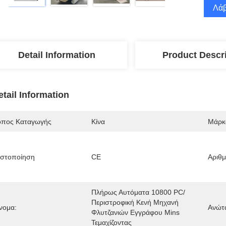
Λάβ
Detail Information
Product Descr
etail Information
όπος Καταγωγής
Κίνα
Μάρκ
ιστοποίηση
CE
Αριθ
Πλήρως Αυτόματα 10800 PC/
Περιστροφική Κενή Μηχανή 
νομα:
Ανώτα
Φλυτζανιών Εγγράφου Mins 
Τεμαχίζοντας