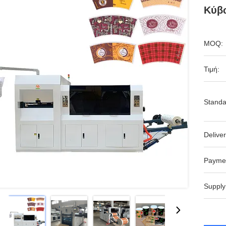
Κύβ
MOQ:
Τιμή:
Standa
Deliver
Payme
Supply