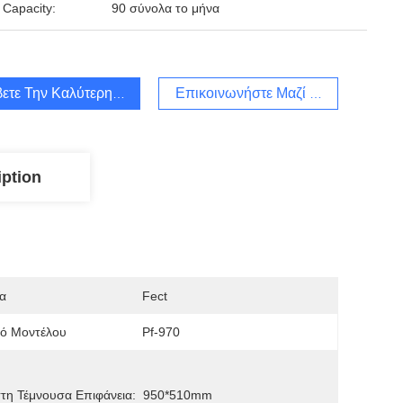
 Capacity:
90 σύνολα το μήνα
ετε Την Καλύτερη Τιμή
Επικοινωνήστε Μαζί Μας
iption
α
Fect
μό Μοντέλου
Pf-970
τη Τέμνουσα Επιφάνεια:
950*510mm