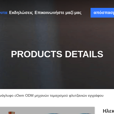
όντα
Εκδηλώσεις
Επικοινωνήστε μαζί μας
απόσπασ
PRODUCTS DETAILS
ανάγλυφο cOem ODM μηχανών τεμαχισμού φλυτζανιών εγγράφου
Ηλεκ