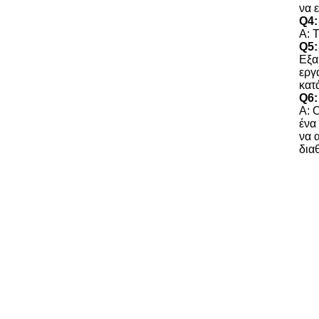
να 
Q4:
Α: 
Q5:
Εξα
εργ
κατ
Q6:
Α: 
ένα
να 
δια