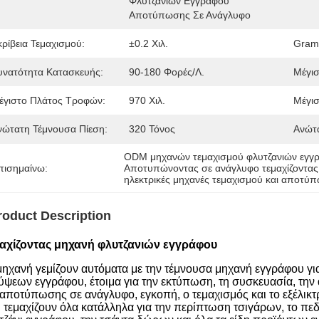
Φλυτζανιών Εγγράφου 
Αποτύπωσης Σε Ανάγλυφο
κρίβεια Τεμαχισμού:
±0.2 Χιλ.
Gram
υνατότητα Κατασκευής:
90-180 Φορές/λ.
Μέγισ
έγιστο Πλάτος Τροφών:
970 Χιλ.
Μέγισ
νώτατη Τέμνουσα Πίεση:
320 Τόνος
Ανώτα
ODM μηχανών τεμαχισμού φλυτζανιών εγγ
πισημαίνω:
Αποτυπώνοντας σε ανάγλυφο τεμαχίζοντας
ηλεκτρικές μηχανές τεμαχισμού και αποτύ
roduct Description
αχίζοντας μηχανή φλυτζανιών εγγράφου
μηχανή γεμίζουν αυτόματα με την τέμνουσα μηχανή εγγράφου για 
ύψεων εγγράφου, έτοιμα για την εκτύπωση, τη συσκευασία, την
 αποτύπωσης σε ανάγλυφο, εγκοπή, ο τεμαχισμός και το εξέλικ
 τεμαχίζουν όλα κατάλληλα για την περίπτωση τσιγάρων, το πεδί