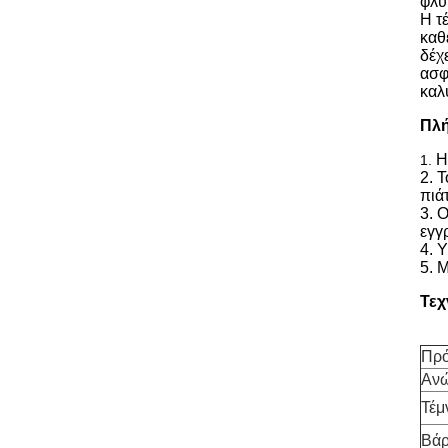
φλυ
Η τ
καθ
δέχ
ασφ
καλ
Πλή
Η
1.
2. 
πιά
3. 
εγγ
4. 
5. 
Τεχ
Πρ
Ανώ
Τέμ
Βάρ