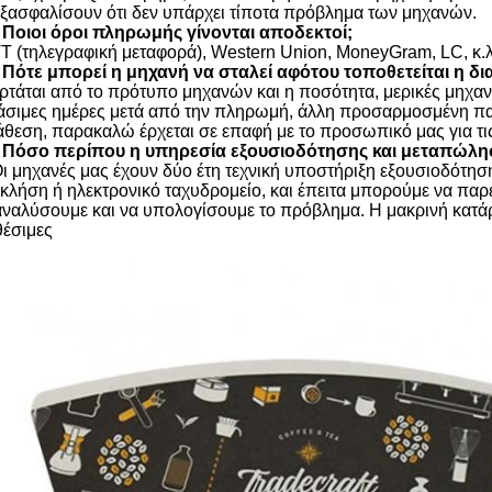
εξασφαλίσουν ότι δεν υπάρχει τίποτα πρόβλημα των μηχανών.
 Ποιοι όροι πληρωμής γίνονται αποδεκτοί;
TT (τηλεγραφική μεταφορά), Western Union, MoneyGram, LC, κ.
 Πότε μπορεί η μηχανή να σταλεί αφότου τοποθετείται η δι
ρτάται από το πρότυπο μηχανών και η ποσότητα, μερικές μηχαν
άσιμες ημέρες μετά από την πληρωμή, άλλη προσαρμοσμένη π
άθεση, παρακαλώ έρχεται σε επαφή με το προσωπικό μας για τι
 Πόσο περίπου η υπηρεσία εξουσιοδότησης και μεταπώλη
Οι μηχανές μας έχουν δύο έτη τεχνική υποστήριξη εξουσιοδότηση
 κλήση ή ηλεκτρονικό ταχυδρομείο, και έπειτα μπορούμε να πα
αναλύσουμε και να υπολογίσουμε το πρόβλημα. Η μακρινή κατάρτι
θέσιμες