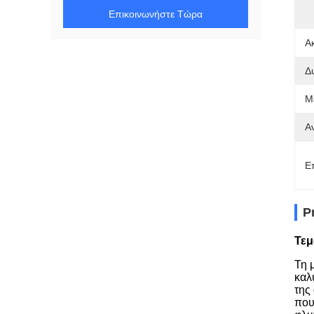
Επικοινωνήστε Τώρα
Α
Δ
Μ
Α
Ε
P
Τεμ
Τη 
καλ
της
που