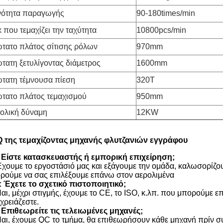
νότητα παραγωγής
90-180times/min
 που τεμαχίζει την ταχύτητα
10800pcs/min
τατο πλάτος σίτισης ρόλων
970mm
τατη ξετυλίγοντας διάμετρος
1600mm
τατη τέμνουσα πίεση
320T
τατο πλάτος τεμαχισμού
950mm
ολική δύναμη
12KW
 της τεμαχίζοντας μηχανής φλυτζανιών εγγράφου
 Είστε κατασκευαστής ή εμπορική επιχείρηση;
Έχουμε το εργοστάσιό μας και εξάγουμε την ομάδα, καλωσορίζου
ρούμε να σας επιλέξουμε επάνω στον αερολιμένα
: Έχετε το σχετικό πιστοποιητικό;
Ναι, μέχρι στιγμής, έχουμε το CE, το ISO, κ.λπ. που μπορούμε ε
 χρειάζεστε.
 Επιθεωρείτε τις τελειωμένες μηχανές;
Ναι, έχουμε QC το τμήμα, θα επιθεωρήσουν κάθε μηχανή πρίν σ