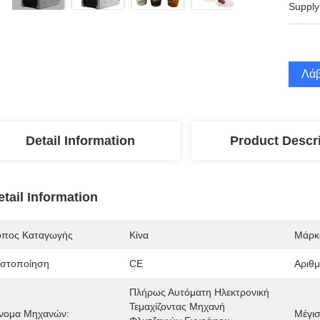
Supply
Λάβ
Detail Information
Product Descr
etail Information
όπος Καταγωγής
Κίνα
Μάρκ
ιστοποίηση
CE
Αριθ
Πλήρως Αυτόματη Ηλεκτρονική 
Τεμαχίζοντας Μηχανή 
νομα Μηχανών:
Μέγισ