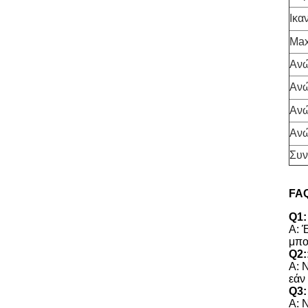
Ικα
Max
Ανώ
Ανώ
Ανώ
Ανώ
Συν
FAQ
Q1:
Α: 
μπο
Q2:
Α: 
εάν
Q3:
Α: 