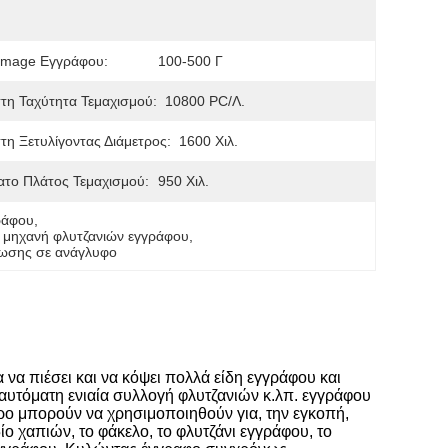
mage Εγγράφου:
100-500 Γ
τη Ταχύτητα Τεμαχισμού:
10800 PC/λ.
τη Ξετυλίγοντας Διάμετρος:
1600 Χιλ.
το Πλάτος Τεμαχισμού:
950 Χιλ.
ράφου
, 
 μηχανή φλυτζανιών εγγράφου
, 
πωσης σε ανάγλυφο
να πιέσει και να κόψει πολλά είδη εγγράφου και
 αυτόματη ενιαία συλλογή φλυτζανιών κ.λπ. εγγράφου
τρο μπορούν να χρησιμοποιηθούν για, την εγκοπή,
ο χαπιών, το φάκελο, το φλυτζάνι εγγράφου, το