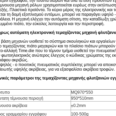
τζάνι εγγράφου, την τσάντα δώρων και όλα τα είδη προϊόντων
έμνουσα μηχανή ρόλων χρησιμοποιείται ευρέως στην εκτύπωση
εξής. Πλαστικά προϊόντα. Το κύριο μέρος της ηλεκτρονικής και 
εται τη δομή εξοπλισμού εντόμων, μπορεί να παραγάγει υψηλό -
άλεια. Η μηχανή ελέγχει την αυτόματη σίτιση, την καταδίωξη χρώ
υμμένο πιάτο, την εύκολες λειτουργία και την περιστροφή.
ρως αυτόματη ηλεκτρονική τεμαχίζοντας μηχανή φλυτζα
 βάση μηχανών υιοθετεί το σύστημα σκουληκιών και εργαλείων 
Το τεμαχίζοντας πιάτο μαχαιριών και το πλαίσιο πιάτων μπορούν
το-αλλαγή Time.die που το τέμνον τμήμα υιοθετεί την πνευματι
Ο φωτοηλεκτρικός ανώτερος έλεγχος ο κώδικας χρώματος της 
ράφου ακριβώς.
Υψηλός - ο ποιοτικός πνευματικός συμπλέκτης μπορεί να απεικο
Μειωτής υψηλής ακρίβειας, για να εξασφαλίσει ακρίβεια τροφών. 
νικές παράμετροι της τεμαχίζοντας μηχανής φλυτζανιών ε
ότυπο
MQ970*550
τατη τέμνουσα περιοχή
950*510mm
νουσα ακρίβεια
±0.2mm
ος γραμμαρίου εγγράφου
100-500g