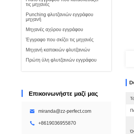
τις μηχανές
Punching φλυτζανιών εγγράφου
μηχανή
Μηχανές αχύρου εγγράφου
Έγγραφο που σκίζει τις μηχανές
Μηχανή καπακιών φλυτζανιών
Πρώτη ύλη φλυτζανιών εγγράφου
D
Επικοινωνήστε μαζί μας
Τ
Π
miranda@zz-perfect.com
+8619036955870
Ό