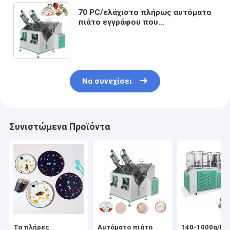
70 PC/ελάχιστο πλήρως αυτόματο
πιάτο εγγράφου που
κατασκευάζουν τη μηχανή το πιάτο
ενός χρόνου που κατασκευάζει τη
μηχανή
Να συνεχίσει
Συνιστώμενα Προϊόντα
Το πλήρες
Αυτόματο πιάτο
140-1000g/M