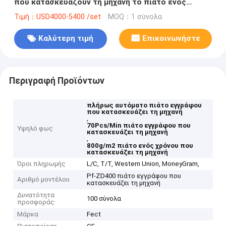
που κατασκευάζουν τη μηχανή το πιάτο ενός
χρόνου που κατασκευάζει τη μηχανή
Τιμή：USD4000-5400 /set
MOQ：1 σύνολα
Καλύτερη τιμή
Επικοινωνήστε
Περιγραφή Προϊόντων
πλήρως αυτόματο πιάτο εγγράφου
που κατασκευάζει τη μηχανή
,
70Pcs/Min πιάτο εγγράφου που
Υψηλό φως
κατασκευάζει τη μηχανή
,
800g/m2 πιάτο ενός χρόνου που
κατασκευάζει τη μηχανή
Όροι πληρωμής
L/C, T/T, Western Union, MoneyGram,
Pf-ZD400 πιάτο εγγράφου που
Αριθμό μοντέλου
κατασκευάζει τη μηχανή
Δυνατότητα
100 σύνολα
προσφοράς
Μάρκα
Fect