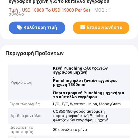
εγγράφου μηχανή για το κύπελλο εγγράφου
Τιμή：USD 18860 To USD 19000 Per Set
MOQ：1
σύνολο
Καλύτερη τιμή
Επικοινωνήστε
Περιγραφή Προϊόντων
Κενή Punching φλυτζανιών
εγγράφου μηχανή
,
Punching φλυτζανιών εγγράφου
Υψηλό φως
μηχανή 1300mm
,
Περιστροφική Punching μηχανή για
το κύπελλο εγγράφου
Όροι πληρωμής
L/C, T/T, Western Union, MoneyGram
CQ850 180 φορές αυτόματη
Αριθμό μοντέλου
περιστροφική κενή Punching
φλυτζανιών εγγράφου μηχανή
Δυνατότητα
30 σύνολα το μήνα
προσφοράς