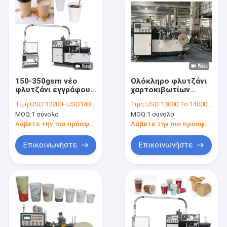
150-350gsm νέο
Ολόκληρο φλυτζάνι
φλυτζάνι εγγράφου
χαρτοκιβωτίων
πιάτων μηχανών
εγγράφου γραμμών
Τιμή:
USD 13200- USD14000 / set
Τιμή:
USD 13000 To 14000 Per Set
2500kg ένα
παραγωγής μίας
MOQ:
1 σύνολο
MOQ:
1 σύνολο
εγγράφου που
χρήσης που
κατασκευάζει τις
κατασκευάζει τη
Λάβετε την πιο πρόσφατη τιμή
Λάβετε την πιο πρόσφατη τιμή
μηχανές
μηχανή
Επικοινωνήστε
Επικοινωνήστε
Σπίτι
Προϊόντα
Περίπου εμείς