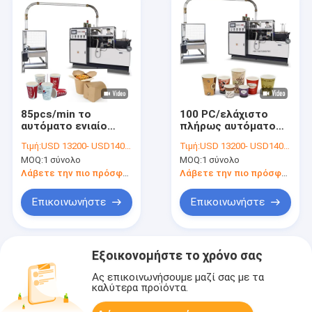
85pcs/min το
100 PC/ελάχιστο
αυτόματο ενιαίο
πλήρως αυτόματο
διπλό pe έντυσε το
φλυτζάνι εγγράφου
Τιμή:
USD 13200- USD14000 / set
Τιμή:
USD 13200- USD14000 / set
αυτόματο φλυτζάνι
καφέ τσαγιού
MOQ:
1 σύνολο
MOQ:
1 σύνολο
εγγράφου
ντυμένου εγγράφου
κατασκευάζοντας
PE που
Λάβετε την πιο πρόσφατη τιμή
Λάβετε την πιο πρόσφατη τιμή
τις μηχανές
κατασκευάζουν τις
μηχανές
Επικοινωνήστε
Επικοινωνήστε
Εξοικονομήστε το χρόνο σας
Ας επικοινωνήσουμε μαζί σας με τα
καλύτερα προϊόντα.