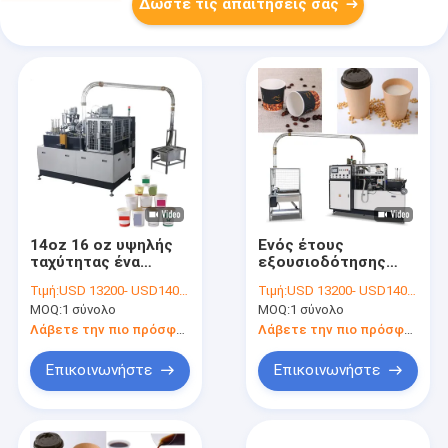
Δώστε τις απαιτήσεις σας
14oz 16 oz υψηλής
Ενός έτους
ταχύτητας ένα
εξουσιοδότησης
φλυτζάνι εγγράφου
ελεύθερο φλυτζάνι
Τιμή:
USD 13200- USD14000 / set
Τιμή:
USD 13200- USD14000 / set
χαρτοκιβωτίων
εγγράφου
MOQ:
1 σύνολο
MOQ:
1 σύνολο
πιάτων που
ανταλλακτικών μίας
κατασκευάζει τη
χρήσης που
Λάβετε την πιο πρόσφατη τιμή
Λάβετε την πιο πρόσφατη τιμή
μηχανή
κατασκευάζει τις
μηχανές
Επικοινωνήστε
Επικοινωνήστε