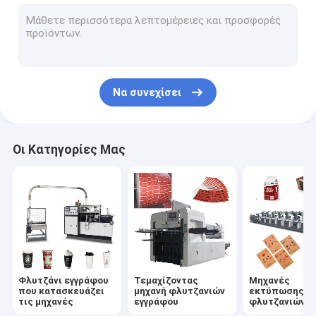
κύπελλο εγγράφου που κατασκευάζει τη μηχανή
Μηχανή κατασκευής τσαντών εγγράφου
Μηχανή επιστρώματος PE εγγράφου
Να συνεχίσει
Πιάτο εγγράφου που κατασκευάζει τις μηχανές
Punching φλυτζανιών εγγράφου μηχανή
Οι Κατηγορίες Μας
Μηχανές αχύρου εγγράφου
Έγγραφο που σκίζει τις μηχανές
Μηχανή καπακιών φλυτζανιών
Πρώτη ύλη φλυτζανιών εγγράφου
Φλυτζάνι εγγράφου
Τεμαχίζοντας
Μηχανές
που κατασκευάζει
μηχανή φλυτζανιών
εκτύπωσης
τις μηχανές
εγγράφου
φλυτζανιών
εγγράφου