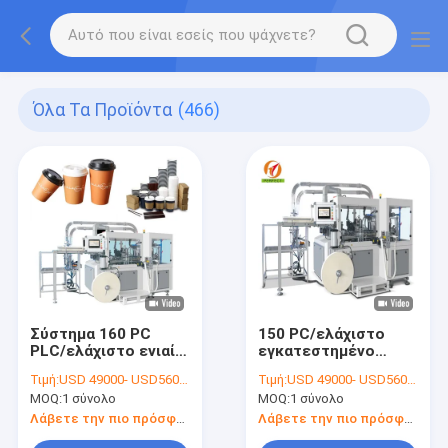
Όλα Τα Προϊόντα
(466)
Σύστημα 160 PC
150 PC/ελάχιστο
PLC/ελάχιστο ενιαίο
εγκατεστημένο
φλυτζάνι εγγράφου
σύστημα
Τιμή:
USD 49000- USD56000 / set
Τιμή:
USD 49000- USD56000 / set
παγωτού τοίχων που
επιθεώρησης
MOQ:
1 σύνολο
MOQ:
1 σύνολο
κατασκευάζει τις
φλυτζάνι εγγράφου
μηχανές
που κατασκευάζουν
Λάβετε την πιο πρόσφατη τιμή
Λάβετε την πιο πρόσφατη τιμή
τις μηχανές