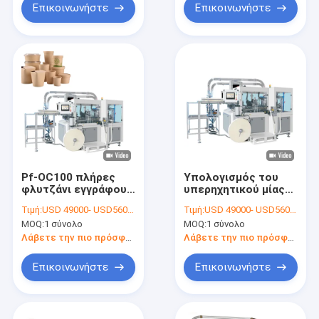
Επικοινωνήστε
Επικοινωνήστε
Pf-OC100 πλήρες
Υπολογισμός του
φλυτζάνι εγγράφου
υπερηχητικού μίας
υψηλής ταχύτητας
χρήσης φλυτζανιού
Τιμή:
USD 49000- USD56000 / set
Τιμή:
USD 49000- USD56000 / set
σερβο μηχανών που
εγγράφου
MOQ:
1 σύνολο
MOQ:
1 σύνολο
κατασκευάζει τις
συστημάτων που
μηχανές
κατασκευάζει τις
Λάβετε την πιο πρόσφατη τιμή
Λάβετε την πιο πρόσφατη τιμή
μηχανές
Επικοινωνήστε
Επικοινωνήστε