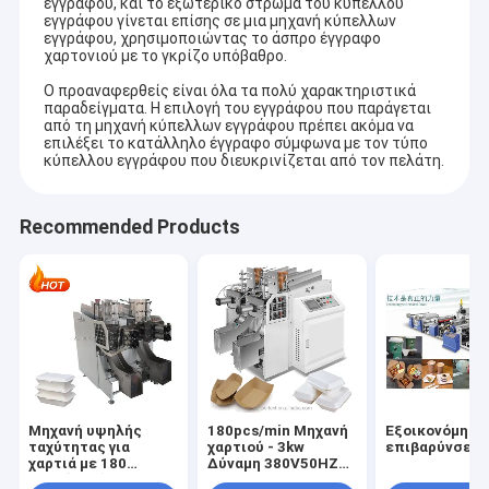
εγγράφου, και το εξωτερικό στρώμα του κύπελλου
εγγράφου γίνεται επίσης σε μια μηχανή κύπελλων
εγγράφου, χρησιμοποιώντας το άσπρο έγγραφο
χαρτονιού με το γκρίζο υπόβαθρο.
Ο προαναφερθείς είναι όλα τα πολύ χαρακτηριστικά
παραδείγματα. Η επιλογή του εγγράφου που παράγεται
από τη μηχανή κύπελλων εγγράφου πρέπει ακόμα να
επιλέξει το κατάλληλο έγγραφο σύμφωνα με τον τύπο
κύπελλου εγγράφου που διευκρινίζεται από τον πελάτη.
Recommended Products
Μηχανή υψηλής
180pcs/min Μηχανή
Εξοικονόμηση
ταχύτητας για
χαρτιού - 3kw
επιβαρύνσεων
χαρτιά με 180
Δύναμη 380V50HZ
κομμάτια/λεπτο
πηγή