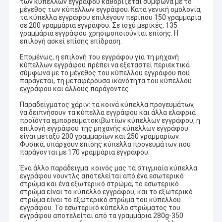
των κύπελλων εγγράφου καθορίζεται σύμφωνα με το
μέγεθος των κύπελλων εγγράφου. Κατά γενική ομολογία,
τα κύπελλα εγγράφου επιλέγουν περίπου 150 γραμμάρια
σε 200 γραμμάρια εγγράφου. Σε ισχύ μερικές, 135
γραμμάρια εγγράφου χρησιμοποιούνται επίσης. Η
επιλογή ασκεί επίσης επίδραση.
Επομένως, η επιλογή του εγγράφου για τη μηχανή
κύπελλων εγγράφου πρέπει να εξεταστεί περιεκτικά
σύμφωνα με το μέγεθος του κύπελλου εγγράφου που
παράγεται, τη μεταφέρουσα ικανότητα του κύπελλου
εγγράφου και άλλους παράγοντες.
Παραδείγματος χάριν: τα κοινά κύπελλα προγευμάτων,
να δειπνήσουν τα κύπελλα εγγράφου και άλλα ελαφριά
προϊόντα εμπορευματοκιβωτίων κύπελλων εγγράφου, η
επιλογή εγγράφου της μηχανής κύπελλων εγγράφου
είναι μεταξύ 200 γραμμαρίων και 250 γραμμαρίων.
Φυσικά, υπάρχουν επίσης κύπελλα προγευμάτων που
παράγονται με 170 γραμμάρια εγγράφου.
Ένα άλλο παράδειγμα: κοινός μας τα στιγμιαία κύπελλα
εγγράφου νουντλς αποτελείται από ένα εσωτερικό
στρώμα και ένα εξωτερικό στρώμα, το εσωτερικό
στρώμα είναι το κύπελλο εγγράφου, και το εξωτερικό
στρώμα είναι το εξωτερικό στρώμα του κύπελλου
εγγράφου. Το εσωτερικό κύπελλο στρώματος του
εγγράφου αποτελείται από τα γραμμάρια 280g-350