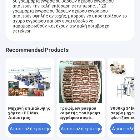
60 γραμμάρια εγγράφου βάσεων αχύρου εγγράφου
απαιτούν την καλή επίδραση εκτύπωσης. , 120
γραμμάρια εγγράφου βάσεων αχύρου εγγράφου
απαιτούν υψηλής αντοχής, μπορούν να υποστηρίξουν το
άχυρο εγγράφου και δεν είναι εύκολο να
παραμορφωθούν, και έχουν την καλή αδιάβροχη
εκτέλεση.
Recommended Products
Μηχανή επικάλυψης
Τροφίμων βαθμού
3000kg 34kw 
χάρτου PE Max.
καφετής του Κραφτ
σερβο μηχανώ
Διάμετρος
εγγράφου καφέ
φλυτζάνι εγγ
επανάκλισης
φλυτζανιών μίας
υψηλής ταχύτ
1000mm
χρήσης eco φιλικός
μίας χρήσης π
Αποστολή ερώτησης
Αποστολή ερώτησης
Αποστολή ε
εγγράφου ρόλος
διαμορφώνει 
φλυτζανιών
μηχανή