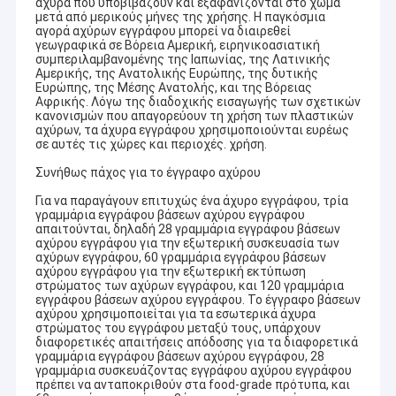
άχυρα που υποβιβάζουν και εξαφανίζονται στο χώμα
μετά από μερικούς μήνες της χρήσης. Η παγκόσμια
αγορά αχύρων εγγράφου μπορεί να διαιρεθεί
γεωγραφικά σε Βόρεια Αμερική, ειρηνικοασιατική
συμπεριλαμβανομένης της Ιαπωνίας, της Λατινικής
Αμερικής, της Ανατολικής Ευρώπης, της δυτικής
Ευρώπης, της Μέσης Ανατολής, και της Βόρειας
Αφρικής. Λόγω της διαδοχικής εισαγωγής των σχετικών
κανονισμών που απαγορεύουν τη χρήση των πλαστικών
αχύρων, τα άχυρα εγγράφου χρησιμοποιούνται ευρέως
σε αυτές τις χώρες και περιοχές. χρήση.
Συνήθως πάχος για το έγγραφο αχύρου
Για να παραγάγουν επιτυχώς ένα άχυρο εγγράφου, τρία
γραμμάρια εγγράφου βάσεων αχύρου εγγράφου
απαιτούνται, δηλαδή 28 γραμμάρια εγγράφου βάσεων
αχύρου εγγράφου για την εξωτερική συσκευασία των
αχύρων εγγράφου, 60 γραμμάρια εγγράφου βάσεων
αχύρου εγγράφου για την εξωτερική εκτύπωση
στρώματος των αχύρων εγγράφου, και 120 γραμμάρια
εγγράφου βάσεων αχύρου εγγράφου. Το έγγραφο βάσεων
αχύρου χρησιμοποιείται για τα εσωτερικά άχυρα
στρώματος του εγγράφου μεταξύ τους, υπάρχουν
διαφορετικές απαιτήσεις απόδοσης για τα διαφορετικά
γραμμάρια εγγράφου βάσεων αχύρου εγγράφου, 28
γραμμάρια συσκευάζοντας εγγράφου αχύρου εγγράφου
πρέπει να ανταποκριθούν στα food-grade πρότυπα, και